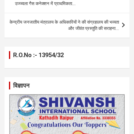
o
er
p
m
k
उज्ज्वला गैस कनेक्शन में प्राथमिकता….
k
p
केन्द्रीय जनजातीय मंत्रालय के अधिकारियों ने की संग्रहालय की भव्यता
और जीवंत प्रस्तुति की सराहना….
R.O.No :- 13954/32
विज्ञापन