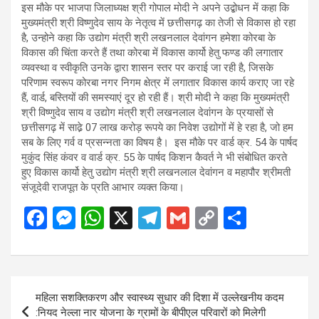
इस मौके पर भाजपा जिलाध्यक्ष श्री गोपाल मोदी ने अपने उद्बोधन में कहा कि
मुख्यमंत्री श्री विष्णुदेव साय के नेतृत्व में छत्तीसगढ़ का तेजी से विकास हो रहा
है, उन्होने कहा कि उद्योग मंत्री श्री लखनलाल देवांगन हमेशा कोरबा के
विकास की चिंता करते हैं तथा कोरबा में विकास कार्यो हेतु फण्ड की लगातार
व्यवस्था व स्वीकृति उनके द्वारा शासन स्तर पर कराई जा रही है, जिसके
परिणाम स्वरूप कोरबा नगर निगम क्षेत्र में लगातार विकास कार्य कराए जा रहे
हैं, वार्ड, बस्तियों की समस्याएं दूर हो रही हैं। श्री मोदी ने कहा कि मुख्यमंत्री
श्री विष्णुदेव साय व उद्योग मंत्री श्री लखनलाल देवांगन के प्रयासों से
छत्तीसगढ़ में साढे़ 07 लाख करोड़ रूपये का निवेश उद्योगों में हे रहा है, जो हम
सब के लिए गर्व व प्रसन्नता का विषय है। इस मौके पर वार्ड क्र. 54 के पार्षद
मुकुंद सिंह कंवर व वार्ड क्र. 55 के पार्षद किशन कैवर्त ने भी संबोधित करते
हुए विकास कार्यो हेतु उद्योग मंत्री श्री लखनलाल देवांगन व महापौर श्रीमती
संजूदेवी राजपूत के प्रति आभार व्यक्त किया।
F
M
W
X
T
G
C
S
a
es
h
el
m
o
h
ce
se
at
e
ail
py
ar
b
n
s
gr
Li
e
Post
महिला सशक्तिकरण और स्वास्थ्य सुधार की दिशा में उल्लेखनीय कदम
o
g
A
a
n
navigation
:नियद नेल्ला नार योजना के ग्रामों के बीपीएल परिवारों को मिलेगी