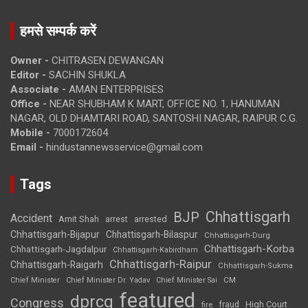
हमसे सम्पर्क करें
Owner -
CHITRASEN DEWANGAN
Editor -
SACHIN SHUKLA
Associate -
AMAN ENTERPRISES
Office -
NEAR SHUBHAM K MART, OFFICE NO. 1, HANUMAN
NAGAR, OLD DHAMTARI ROAD, SANTOSHI NAGAR, RAIPUR C.G.
Mobile -
7000172604
Email -
hindustannewsservice@gmail.com
Tags
Chhattisgarh
BJP
Accident
Amit Shah
arrested
arrest
Chhattisgarh-Bijapur
Chhattisgarh-Bilaspur
Chhattisgarh-Durg
Chhattisgarh-Korba
Chhattisgarh-Jagdalpur
Chhattisgarh-Kabirdham
Chhattisgarh-Raipur
Chhattisgarh-Raigarh
Chhattisgarh-Sukma
CM
Chief Minister
Chief Minister Dr. Yadav
Chief Minister Sai
featured
dprcg
Congress
High Court
fire
fraud