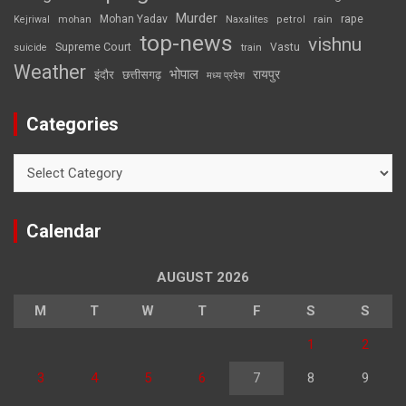
Murder
rape
Mohan Yadav
Naxalites
rain
Kejriwal
mohan
petrol
top-news
vishnu
Supreme Court
Vastu
suicide
train
Weather
भोपाल
रायपुर
इंदौर
छत्तीसगढ़
मध्य प्रदेश
Categories
Categories
Calendar
AUGUST 2026
M
T
W
T
F
S
S
1
2
3
4
5
6
7
8
9