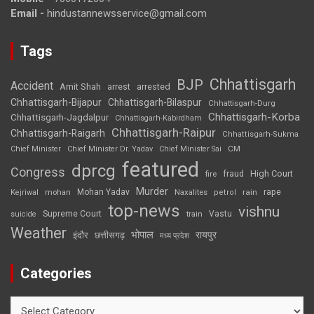
Email -
hindustannewsservice@gmail.com
Tags
Chhattisgarh
BJP
Accident
Amit Shah
arrested
arrest
Chhattisgarh-Bijapur
Chhattisgarh-Bilaspur
Chhattisgarh-Durg
Chhattisgarh-Korba
Chhattisgarh-Jagdalpur
Chhattisgarh-Kabirdham
Chhattisgarh-Raipur
Chhattisgarh-Raigarh
Chhattisgarh-Sukma
CM
Chief Minister
Chief Minister Dr. Yadav
Chief Minister Sai
featured
dprcg
Congress
High Court
fire
fraud
Murder
rape
Mohan Yadav
Naxalites
rain
Kejriwal
mohan
petrol
top-news
vishnu
Supreme Court
Vastu
suicide
train
Weather
भोपाल
रायपुर
इंदौर
छत्तीसगढ़
मध्य प्रदेश
Categories
Categories