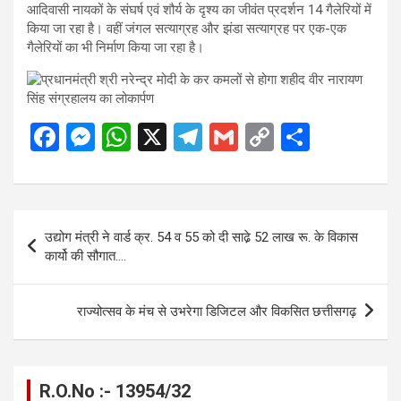
आदिवासी नायकों के संघर्ष एवं शौर्य के दृश्य का जीवंत प्रदर्शन 14 गैलेरियों में
किया जा रहा है। वहीं जंगल सत्याग्रह और झंडा सत्याग्रह पर एक-एक
गैलेरियों का भी निर्माण किया जा रहा है।
F
M
W
X
T
G
C
S
a
es
h
el
m
o
h
ce
se
at
e
ail
py
ar
b
n
s
gr
Li
e
Post
उद्योग मंत्री ने वार्ड क्र. 54 व 55 को दी साढे़ 52 लाख रू. के विकास
o
g
A
a
n
navigation
कार्यो की सौगात….
o
er
p
m
k
k
p
राज्योत्सव के मंच से उभरेगा डिजिटल और विकसित छत्तीसगढ़
R.O.No :- 13954/32