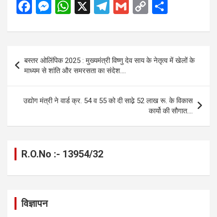
F
M
W
X
T
G
C
S
a
es
h
el
m
o
h
ce
se
at
e
ail
py
ar
b
n
s
gr
Li
e
Post
बस्तर ओलिंपिक 2025 : मुख्यमंत्री विष्णु देव साय के नेतृत्व में खेलों के
o
g
A
a
n
navigation
माध्यम से शांति और समरसता का संदेश….
o
er
p
m
k
k
p
उद्योग मंत्री ने वार्ड क्र. 54 व 55 को दी साढे़ 52 लाख रू. के विकास
कार्यो की सौगात….
R.O.No :- 13954/32
विज्ञापन