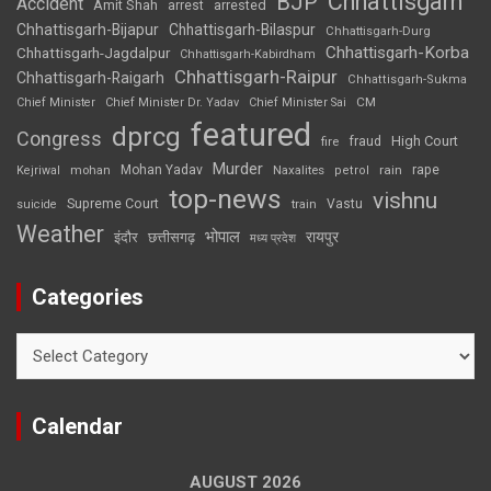
Chhattisgarh
BJP
Accident
Amit Shah
arrested
arrest
Chhattisgarh-Bijapur
Chhattisgarh-Bilaspur
Chhattisgarh-Durg
Chhattisgarh-Korba
Chhattisgarh-Jagdalpur
Chhattisgarh-Kabirdham
Chhattisgarh-Raipur
Chhattisgarh-Raigarh
Chhattisgarh-Sukma
CM
Chief Minister
Chief Minister Dr. Yadav
Chief Minister Sai
featured
dprcg
Congress
High Court
fire
fraud
Murder
rape
Mohan Yadav
Naxalites
rain
Kejriwal
mohan
petrol
top-news
vishnu
Supreme Court
Vastu
suicide
train
Weather
भोपाल
रायपुर
इंदौर
छत्तीसगढ़
मध्य प्रदेश
Categories
Categories
Calendar
AUGUST 2026