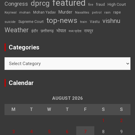
featured
dprcg
Congress
High Court
fire
fraud
Murder
rape
Mohan Yadav
Naxalites
rain
Kejriwal
mohan
petrol
top-news
vishnu
Supreme Court
Vastu
suicide
train
Weather
भोपाल
रायपुर
इंदौर
छत्तीसगढ़
मध्य प्रदेश
Categories
Categories
Calendar
AUGUST 2026
M
T
W
T
F
S
S
1
2
3
4
5
6
7
8
9