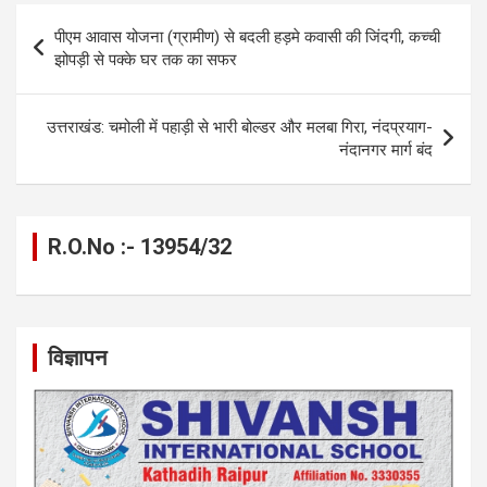
b
n
s
gr
Li
e
Post
पीएम आवास योजना (ग्रामीण) से बदली हड़मे कवासी की जिंदगी, कच्ची
o
g
A
a
n
navigation
झोपड़ी से पक्के घर तक का सफर
o
er
p
m
k
k
p
उत्तराखंड: चमोली में पहाड़ी से भारी बोल्डर और मलबा गिरा, नंदप्रयाग-
नंदानगर मार्ग बंद
R.O.No :- 13954/32
विज्ञापन