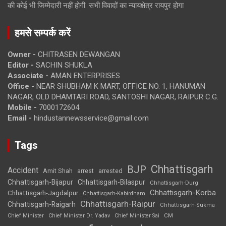
की कोई भी जिम्मेदारी नहीं होगी. सभी विवादों का न्यायक्षेत्र रायपुर होगा
हमसे सम्पर्क करें
Owner -
CHITRASEN DEWANGAN
Editor -
SACHIN SHUKLA
Associate -
AMAN ENTERPRISES
Office -
NEAR SHUBHAM K MART, OFFICE NO. 1, HANUMAN
NAGAR, OLD DHAMTARI ROAD, SANTOSHI NAGAR, RAIPUR C.G.
Mobile -
7000172604
Email -
hindustannewsservice@gmail.com
Tags
Chhattisgarh
BJP
Accident
Amit Shah
arrested
arrest
Chhattisgarh-Bijapur
Chhattisgarh-Bilaspur
Chhattisgarh-Durg
Chhattisgarh-Korba
Chhattisgarh-Jagdalpur
Chhattisgarh-Kabirdham
Chhattisgarh-Raipur
Chhattisgarh-Raigarh
Chhattisgarh-Sukma
CM
Chief Minister
Chief Minister Dr. Yadav
Chief Minister Sai