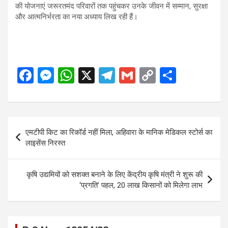
की योजनाएं जरूरतमंद परिवारों तक पहुंचकर उनके जीवन में सम्मान, सुरक्षा
और आत्मनिर्भरता का नया अध्याय लिख रही हैं।
F
M
W
X
T
G
C
S
a
es
h
el
m
o
h
ce
se
at
e
ail
py
ar
b
n
s
gr
Li
e
Post
एमटीपी किट का रिकॉर्ड नहीं मिला, अहिवारा के मानिक मेडिकल स्टोर्स का
o
g
A
a
n
navigation
लाइसेंस निरस्त
o
er
p
m
k
k
p
कृषि उद्यमियों को सशक्त बनाने के लिए केंद्रीय कृषि मंत्री ने शुरू की
‘प्रगति’ पहल, 20 लाख किसानों को मिलेगा लाभ