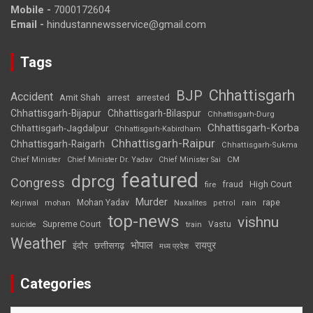
Mobile -
7000172604
Email -
hindustannewsservice@gmail.com
Tags
Chhattisgarh
BJP
Accident
Amit Shah
arrested
arrest
Chhattisgarh-Bijapur
Chhattisgarh-Bilaspur
Chhattisgarh-Durg
Chhattisgarh-Korba
Chhattisgarh-Jagdalpur
Chhattisgarh-Kabirdham
Chhattisgarh-Raipur
Chhattisgarh-Raigarh
Chhattisgarh-Sukma
CM
Chief Minister
Chief Minister Dr. Yadav
Chief Minister Sai
featured
dprcg
Congress
High Court
fire
fraud
Murder
rape
Mohan Yadav
Naxalites
rain
Kejriwal
mohan
petrol
top-news
vishnu
Supreme Court
Vastu
suicide
train
Weather
भोपाल
रायपुर
इंदौर
छत्तीसगढ़
मध्य प्रदेश
Categories
Categories