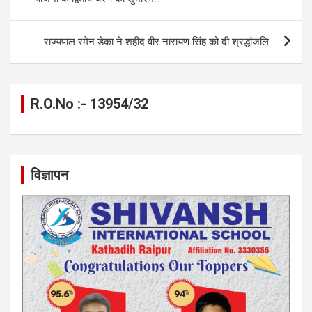
o
er
p
m
k
k
p
राज्यपाल रमेन डेका ने शहीद वीर नारायण सिंह को दी श्रद्धांजलि….
R.O.No :- 13954/32
विज्ञापन