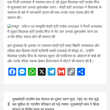
एक निजी अस्पताल में स्वास्थ्य लाभ ले रहे लुंड्रा विधायक श्री प्रबोध मिंज
से मुलाकात कर उनका कुशलक्षेम जाना। मंत्री श्री अग्रवाल ने विधायक के
स्वास्थ्य के बारे में जानकारी प्राप्त की तथा उनके जल्द स्वस्थ होने की
कामना की।
इस मुलाकात के अवसर पर स्वास्थ्य मंत्री श्री श्याम बिहारी जायसवाल और
महिला बाल विकास मंत्री श्रीमती लक्ष्मी राजवाड़े भी मौजूद थे। उन्होंने
विधायक प्रबोध मिंज के स्वास्थ्य सुधार की प्रक्रिया पर डॉक्टरों से चर्चा की
और उनके शीघ्र स्वस्थ होकर विधानसभा में लौटने की कामना की है।
F
M
W
X
T
G
C
S
a
es
h
el
m
o
h
ce
se
at
e
ail
py
ar
b
n
s
gr
Li
e
Post
मुख्यमंत्री ग्रामीण बस योजना का दूसरा चरण शुरू, 180 नए गांव जुड़े
o
g
A
a
n
navigation
बस सुविधा से, ग्रामीण परिवहन को नई रफ्तार: मुख्यमंत्री साय ने किया
योजना के द्वितीय चरण का शुभारंभ…