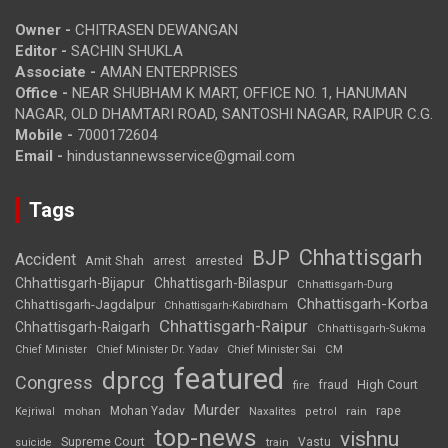
Owner -
CHITRASEN DEWANGAN
Editor -
SACHIN SHUKLA
Associate -
AMAN ENTERPRISES
Office -
NEAR SHUBHAM K MART, OFFICE NO. 1, HANUMAN
NAGAR, OLD DHAMTARI ROAD, SANTOSHI NAGAR, RAIPUR C.G.
Mobile -
7000172604
Email -
hindustannewsservice@gmail.com
Tags
Chhattisgarh
BJP
Accident
Amit Shah
arrested
arrest
Chhattisgarh-Bijapur
Chhattisgarh-Bilaspur
Chhattisgarh-Durg
Chhattisgarh-Korba
Chhattisgarh-Jagdalpur
Chhattisgarh-Kabirdham
Chhattisgarh-Raipur
Chhattisgarh-Raigarh
Chhattisgarh-Sukma
CM
Chief Minister
Chief Minister Dr. Yadav
Chief Minister Sai
featured
dprcg
Congress
High Court
fire
fraud
Murder
rape
Mohan Yadav
Naxalites
rain
Kejriwal
mohan
petrol
top-news
vishnu
Supreme Court
Vastu
suicide
train