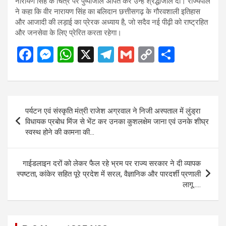
नारायण सिंह के चित्र पर पुष्पांजलि अर्पित कर उन्हें श्रद्धांजलि दी। राज्यपाल
ने कहा कि वीर नारायण सिंह का बलिदान छत्तीसगढ़ के गौरवशाली इतिहास
और आजादी की लड़ाई का प्रेरक अध्याय है, जो सदैव नई पीढ़ी को राष्ट्रहित
और जनसेवा के लिए प्रेरित करता रहेगा।
F
M
W
X
T
G
C
S
a
es
h
el
m
o
h
ce
se
at
e
ail
py
ar
b
n
s
gr
Li
e
Post
पर्यटन एवं संस्कृति मंत्री राजेश अग्रवाल ने निजी अस्पताल में लुंड्रा
o
g
A
a
n
navigation
विधायक प्रबोध मिंज से भेंट कर उनका कुशलक्षेम जाना एवं उनके शीघ्र
o
er
p
m
k
स्वस्थ होने की कामना की…
k
p
गाईडलाइन दरों को लेकर फैल रहे भ्रम पर राज्य सरकार ने दी व्यापक
स्पष्टता, कांकेर सहित पूरे प्रदेश में सरल, वैज्ञानिक और पारदर्शी प्रणाली
लागू…..