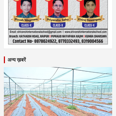
अन्य ख़बरें