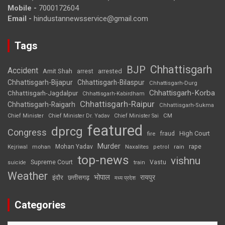
Mobile -
7000172604
Email -
hindustannewsservice@gmail.com
Tags
Chhattisgarh
BJP
Accident
Amit Shah
arrested
arrest
Chhattisgarh-Bijapur
Chhattisgarh-Bilaspur
Chhattisgarh-Durg
Chhattisgarh-Korba
Chhattisgarh-Jagdalpur
Chhattisgarh-Kabirdham
Chhattisgarh-Raipur
Chhattisgarh-Raigarh
Chhattisgarh-Sukma
CM
Chief Minister
Chief Minister Dr. Yadav
Chief Minister Sai
featured
dprcg
Congress
High Court
fire
fraud
Murder
rape
Mohan Yadav
Naxalites
rain
Kejriwal
mohan
petrol
top-news
vishnu
Supreme Court
Vastu
suicide
train
Weather
भोपाल
रायपुर
इंदौर
छत्तीसगढ़
मध्य प्रदेश
Categories