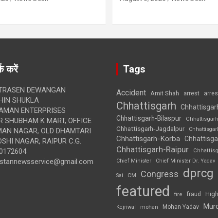
क करें
Tags
TRASEN DEWANGAN
Accident
Amit Shah
arre
arrest
IN SHUKLA
Chhattisgarh
Chhattisgar
AMAN ENTERPRISES
Chhattisgarh-Bilaspur
Chhattisgar
 SHUBHAM K MART, OFFICE
Chhattisgarh-Jagdalpur
Chhattisga
UMAN NAGAR, OLD DHAMTARI
Chhattisgarh-Korba
Chhattisga
SHI NAGAR, RAIPUR C.G.
Chhattisgarh-Raipur
0172604
Chhattis
ustannewsservice@gmail.com
Chief Minister
Chief Minister Dr. Yadav
dprcg
Congress
CM
Sai
featured
High
fire
fraud
Mur
Mohan Yadav
Kejriwal
mohan