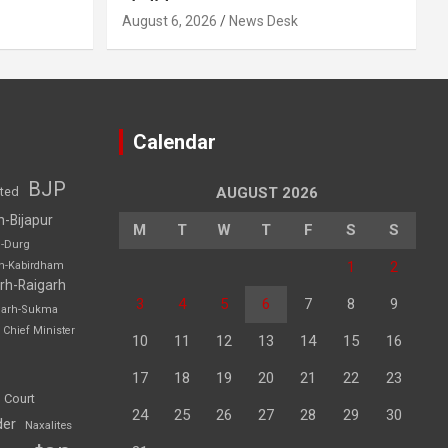
August 6, 2026
News Desk
Calendar
BJP
sted
AUGUST 2026
h-Bijapur
M
T
W
T
F
S
S
h-Durg
1
2
rh-Kabirdham
rh-Raigarh
3
4
5
6
7
8
9
garh-Sukma
Chief Minister
10
11
12
13
14
15
16
17
18
19
20
21
22
23
 Court
24
25
26
27
28
29
30
der
Naxalites