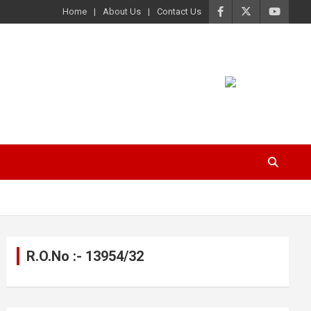
Home
About Us
Contact Us
R.O.No :- 13954/32