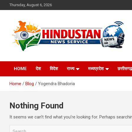
Skip
Thursday, August 6, 2026
to
content
Voice of the Nation
Hindustan News
HOME
देश
विदेश
राज्य
मध्यप्रदेश
छत्तीसगढ़
Service
Home
Blog
Yogendra Bhadoria
Nothing Found
It seems we can’t find what you’re looking for. Perhaps searchi
S