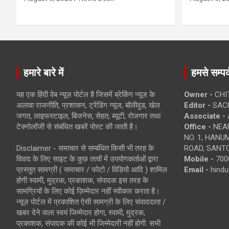
हमारे बारे में
हमसे सम्पर्
यह एक हिंदी वेब न्यूज़ पोर्टल है जिसमें ब्रेकिंग न्यूज़ के
Owner -
CHI
अलावा राजनीति, प्रशासन, ट्रेंडिंग न्यूज, बॉलीवुड, खेल
Editor -
SACH
जगत, लाइफस्टाइल, बिजनेस, सेहत, ब्यूटी, रोजगार तथा
Associate -
टेक्नोलॉजी से संबंधित खबरें पोस्ट की जाती है।
Office -
NEAR
NO. 1, HAN
Disclaimer - समाचार से सम्बंधित किसी भी तरह के
ROAD, SANTO
विवाद के लिए साइट के कुछ तत्वों में उपयोगकर्ताओं द्वारा
Mobile -
700
प्रस्तुत सामग्री ( समाचार / फोटो / विडियो आदि ) शामिल
Email -
hind
होगी स्वामी, मुद्रक, प्रकाशक, संपादक इस तरह के
सामग्रियों के लिए कोई ज़िम्मेदार नहीं स्वीकार करता है।
न्यूज़ पोर्टल में प्रकाशित ऐसी सामग्री के लिए संवाददाता /
खबर देने वाला स्वयं जिम्मेदार होगा, स्वामी, मुद्रक,
प्रकाशक, संपादक की कोई भी जिम्मेदारी नहीं होगी. सभी