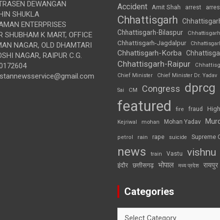
TRASEN DEWANGAN
Accident
Amit Shah
arre
arrest
IN SHUKLA
Chhattisgarh
Chhattisgar
AMAN ENTERPRISES
Chhattisgarh-Bilaspur
Chhattisgar
 SHUBHAM K MART, OFFICE
Chhattisgarh-Jagdalpur
Chhattisga
UMAN NAGAR, OLD DHAMTARI
Chhattisgarh-Korba
Chhattisga
SHI NAGAR, RAIPUR C.G.
Chhattisgarh-Raipur
0172604
Chhattis
ustannewsservice@gmail.com
Chief Minister
Chief Minister Dr. Yadav
dprcg
Congress
CM
Sai
featured
High
fire
fraud
Mur
Mohan Yadav
Kejriwal
mohan
rape
Supreme 
rain
petrol
suicide
news
vishnu
Vastu
train
भोपाल
रायपुर
इंदौर
छत्तीसगढ़
मध्य प्रदेश
Categories
Categories