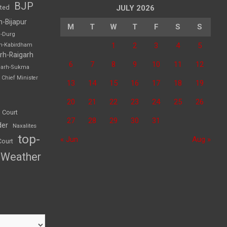
BJP
sted
JULY 2026
h-Bijapur
M
T
W
T
F
S
S
h-Durg
1
2
3
4
5
rh-Kabirdham
rh-Raigarh
6
7
8
9
10
11
12
garh-Sukma
Chief Minister
13
14
15
16
17
18
19
20
21
22
23
24
25
26
 Court
27
28
29
30
31
der
Naxalites
top-
« Jun
Aug »
Court
Weather