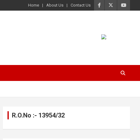
Home
About Us
Contact Us
R.O.No :- 13954/32