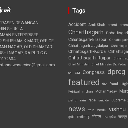
क करें
Tags
TRASEN DEWANGAN
Accident
Amit Shah
arre
arrest
IN SHUKLA
Chhattisgarh
Chhattisgar
AMAN ENTERPRISES
Chhattisgarh-Bilaspur
Chhattisgar
 SHUBHAM K MART, OFFICE
Chhattisgarh-Jagdalpur
Chhattisga
UMAN NAGAR, OLD DHAMTARI
Chhattisgarh-Korba
Chhattisga
SHI NAGAR, RAIPUR C.G.
Chhattisgarh-Raipur
0172604
Chhattis
ustannewsservice@gmail.com
Chief Minister
Chief Minister Dr. Yadav
dprcg
Congress
CM
Sai
featured
High
fire
fraud
Mur
Mohan Yadav
Kejriwal
mohan
rape
Supreme 
rain
petrol
suicide
news
vishnu
Vastu
train
भोपाल
रायपुर
इंदौर
छत्तीसगढ़
मध्य प्रदेश