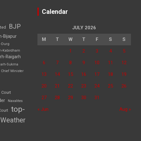
Calendar
BJP
sted
JULY 2026
h-Bijapur
M
T
W
T
F
S
S
h-Durg
1
2
3
4
5
rh-Kabirdham
rh-Raigarh
6
7
8
9
10
11
12
garh-Sukma
Chief Minister
13
14
15
16
17
18
19
20
21
22
23
24
25
26
 Court
27
28
29
30
31
der
Naxalites
top-
« Jun
Aug »
Court
Weather