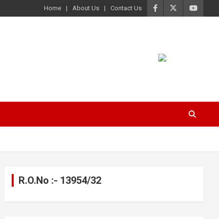
Home
About Us
Contact Us
R.O.No :- 13954/32