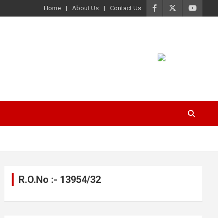
Home
About Us
Contact Us
R.O.No :- 13954/32