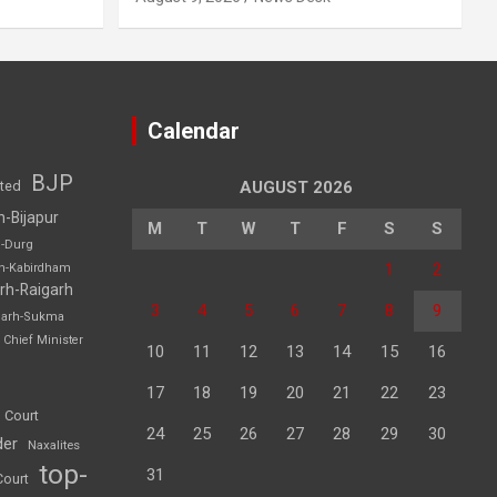
Calendar
BJP
sted
AUGUST 2026
h-Bijapur
M
T
W
T
F
S
S
h-Durg
1
2
rh-Kabirdham
rh-Raigarh
3
4
5
6
7
8
9
garh-Sukma
Chief Minister
10
11
12
13
14
15
16
17
18
19
20
21
22
23
 Court
24
25
26
27
28
29
30
der
Naxalites
top-
31
Court