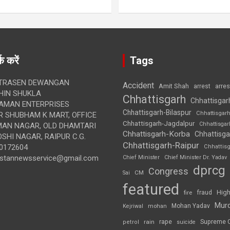
क करें
Tags
TRASEN DEWANGAN
Accident
Amit Shah
arre
arrest
IN SHUKLA
Chhattisgarh
Chhattisgar
AMAN ENTERPRISES
Chhattisgarh-Bilaspur
Chhattisgar
 SHUBHAM K MART, OFFICE
Chhattisgarh-Jagdalpur
Chhattisga
UMAN NAGAR, OLD DHAMTARI
Chhattisgarh-Korba
Chhattisga
SHI NAGAR, RAIPUR C.G.
Chhattisgarh-Raipur
0172604
Chhattis
ustannewsservice@gmail.com
Chief Minister
Chief Minister Dr. Yadav
dprcg
Congress
CM
Sai
featured
High
fire
fraud
Mur
Mohan Yadav
Kejriwal
mohan
rape
Supreme 
rain
petrol
suicide