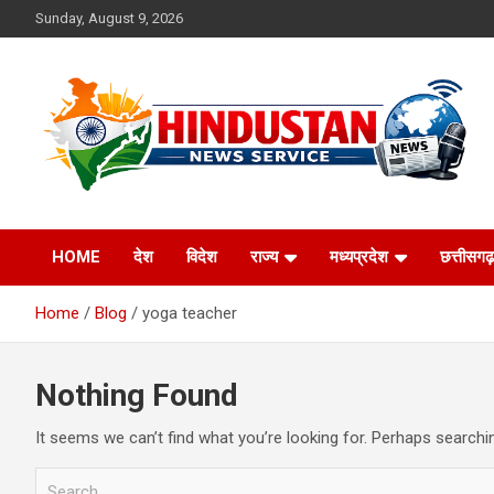
Skip
Sunday, August 9, 2026
to
content
Voice of the Nation
Hindustan News
HOME
देश
विदेश
राज्य
मध्यप्रदेश
छत्तीसगढ़
Service
Home
Blog
yoga teacher
Nothing Found
It seems we can’t find what you’re looking for. Perhaps searchi
S