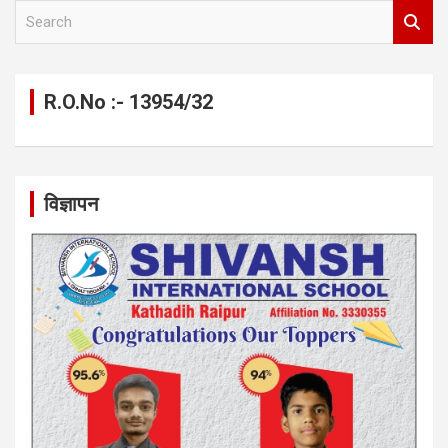
S
e
a
r
c
R.O.No :- 13954/32
h
विज्ञापन