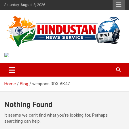
Skip
Saturday, August 8, 2026
to
content
Voice of the Nation
Hindustan News Service
Home
Blog
weapons RDX AK47
Nothing Found
It seems we can’t find what you’re looking for. Perhaps
searching can help.