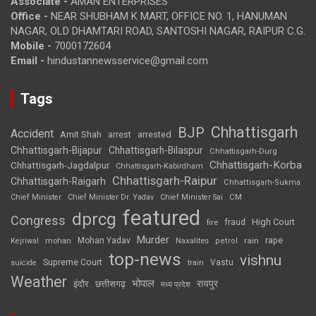
Associate -
AMAN ENTERPRISES
Office -
NEAR SHUBHAM K MART, OFFICE NO. 1, HANUMAN
NAGAR, OLD DHAMTARI ROAD, SANTOSHI NAGAR, RAIPUR C.G.
Mobile -
7000172604
Email -
hindustannewsservice@gmail.com
Tags
Chhattisgarh
BJP
Accident
Amit Shah
arrested
arrest
Chhattisgarh-Bijapur
Chhattisgarh-Bilaspur
Chhattisgarh-Durg
Chhattisgarh-Korba
Chhattisgarh-Jagdalpur
Chhattisgarh-Kabirdham
Chhattisgarh-Raipur
Chhattisgarh-Raigarh
Chhattisgarh-Sukma
CM
Chief Minister
Chief Minister Dr. Yadav
Chief Minister Sai
featured
dprcg
Congress
High Court
fire
fraud
Murder
rape
Mohan Yadav
Naxalites
rain
Kejriwal
mohan
petrol
top-news
vishnu
Supreme Court
Vastu
suicide
train
Weather
भोपाल
रायपुर
इंदौर
छत्तीसगढ़
मध्य प्रदेश