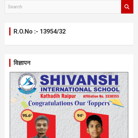
S
e
a
r
c
R.O.No :- 13954/32
h
विज्ञापन