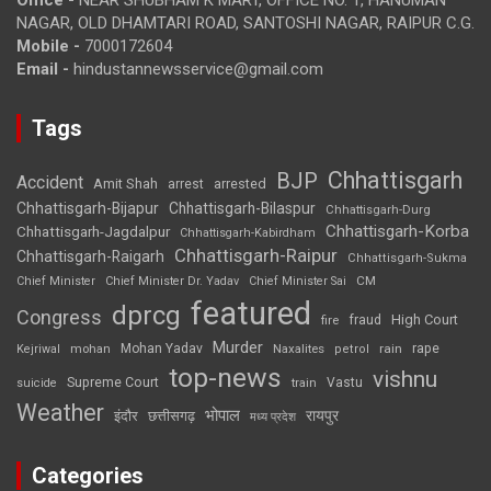
NAGAR, OLD DHAMTARI ROAD, SANTOSHI NAGAR, RAIPUR C.G.
Mobile -
7000172604
Email -
hindustannewsservice@gmail.com
Tags
Chhattisgarh
BJP
Accident
Amit Shah
arrested
arrest
Chhattisgarh-Bijapur
Chhattisgarh-Bilaspur
Chhattisgarh-Durg
Chhattisgarh-Korba
Chhattisgarh-Jagdalpur
Chhattisgarh-Kabirdham
Chhattisgarh-Raipur
Chhattisgarh-Raigarh
Chhattisgarh-Sukma
CM
Chief Minister
Chief Minister Dr. Yadav
Chief Minister Sai
featured
dprcg
Congress
High Court
fire
fraud
Murder
rape
Mohan Yadav
Naxalites
rain
Kejriwal
mohan
petrol
top-news
vishnu
Supreme Court
Vastu
suicide
train
Weather
भोपाल
रायपुर
इंदौर
छत्तीसगढ़
मध्य प्रदेश
Categories