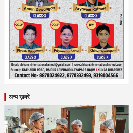
अन्य ख़बरें