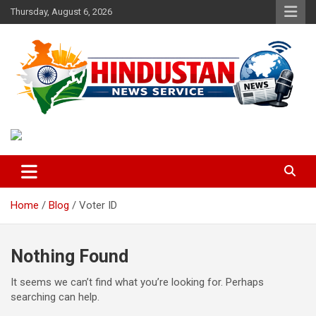
Skip
Thursday, August 6, 2026
to
content
Voice of the Nation
Hindustan News Service
Home
Blog
Voter ID
Nothing Found
It seems we can’t find what you’re looking for. Perhaps
searching can help.