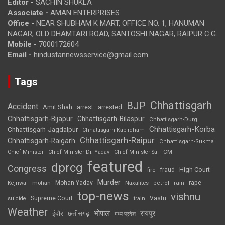
Editor -
SACHIN SHUKLA
Associate -
AMAN ENTERPRISES
Office -
NEAR SHUBHAM K MART, OFFICE NO. 1, HANUMAN
NAGAR, OLD DHAMTARI ROAD, SANTOSHI NAGAR, RAIPUR C.G.
Mobile -
7000172604
Email -
hindustannewsservice@gmail.com
Tags
Chhattisgarh
BJP
Accident
Amit Shah
arrested
arrest
Chhattisgarh-Bijapur
Chhattisgarh-Bilaspur
Chhattisgarh-Durg
Chhattisgarh-Korba
Chhattisgarh-Jagdalpur
Chhattisgarh-Kabirdham
Chhattisgarh-Raipur
Chhattisgarh-Raigarh
Chhattisgarh-Sukma
CM
Chief Minister
Chief Minister Dr. Yadav
Chief Minister Sai
featured
dprcg
Congress
High Court
fire
fraud
Murder
rape
Mohan Yadav
Naxalites
rain
Kejriwal
mohan
petrol
top-news
vishnu
Supreme Court
Vastu
suicide
train
Weather
भोपाल
रायपुर
इंदौर
छत्तीसगढ़
मध्य प्रदेश