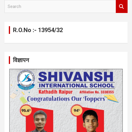
S
e
a
r
c
R.O.No :- 13954/32
h
विज्ञापन