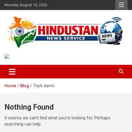
Skip
Monday, August 10, 2026
to
content
Voice of the Nation
Hindustan News Service
Home
Blog
Tripti damri
Nothing Found
It seems we can’t find what you’re looking for. Perhaps
searching can help.