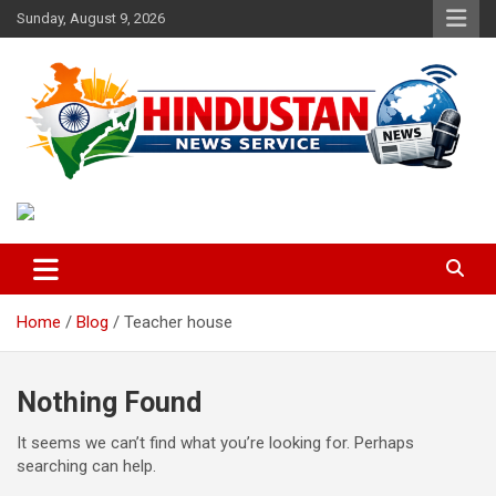
Skip
Sunday, August 9, 2026
to
content
Voice of the Nation
Hindustan News Service
Home
Blog
Teacher house
Nothing Found
It seems we can’t find what you’re looking for. Perhaps
searching can help.