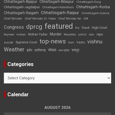
Chhattisgarh-Bijapur
Chhattisgarh-Bilaspur
Chhattisgarh-Durg
Chhattisgarh-Korba
Chhattisgarh-Jagdalpur
Chhattisgarh-Kabirdham
Chhattisgarh-Raipur
Chhattisgarh-Raigarh
Chhattisgarh-Sukma
CM
Chief Minister
Chief Minister Dr. Yadav
Chief Minister Sai
featured
dprcg
Congress
High Court
fire
fraud
Murder
rape
Mohan Yadav
Naxalites
rain
Kejriwal
mohan
petrol
top-news
vishnu
Supreme Court
Vastu
suicide
train
Weather
भोपाल
रायपुर
इंदौर
छत्तीसगढ़
मध्य प्रदेश
Categories
Categories
Calendar
AUGUST 2026