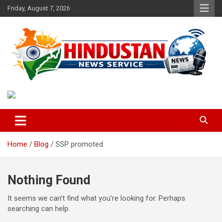
Skip
Friday, August 7, 2026
to
content
Voice of the Nation
Hindustan News Service
Home
Blog
SSP promoted
Nothing Found
It seems we can’t find what you’re looking for. Perhaps
searching can help.