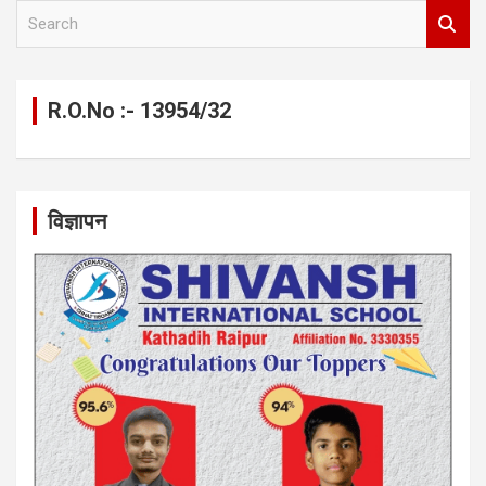
S
e
a
r
c
R.O.No :- 13954/32
h
विज्ञापन