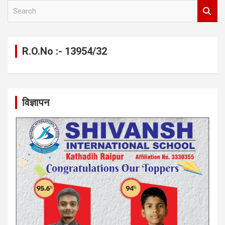
S
e
a
r
c
R.O.No :- 13954/32
h
विज्ञापन