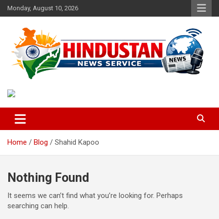
Skip
Monday, August 10, 2026
to
content
Voice of the Nation
Hindustan News Service
Home
Blog
Shahid Kapoo
Nothing Found
It seems we can’t find what you’re looking for. Perhaps
searching can help.