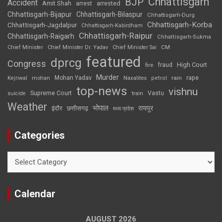
Chhattisgarh
BJP
Accident
Amit Shah
arrested
arrest
Chhattisgarh-Bijapur
Chhattisgarh-Bilaspur
Chhattisgarh-Durg
Chhattisgarh-Korba
Chhattisgarh-Jagdalpur
Chhattisgarh-Kabirdham
Chhattisgarh-Raipur
Chhattisgarh-Raigarh
Chhattisgarh-Sukma
CM
Chief Minister
Chief Minister Dr. Yadav
Chief Minister Sai
featured
dprcg
Congress
High Court
fire
fraud
Murder
rape
Mohan Yadav
Naxalites
rain
Kejriwal
mohan
petrol
top-news
vishnu
Supreme Court
Vastu
suicide
train
Weather
भोपाल
रायपुर
इंदौर
छत्तीसगढ़
मध्य प्रदेश
Categories
Categories
Calendar
AUGUST 2026