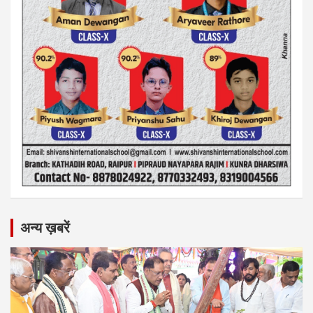
अन्य ख़बरें