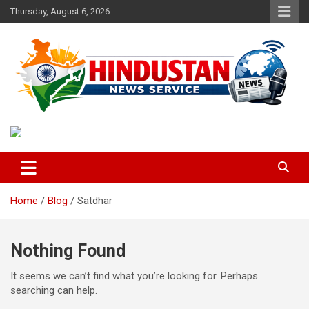
Skip
Thursday, August 6, 2026
to
content
Voice of the Nation
Hindustan News Service
Home
Blog
Satdhar
Nothing Found
It seems we can’t find what you’re looking for. Perhaps
searching can help.