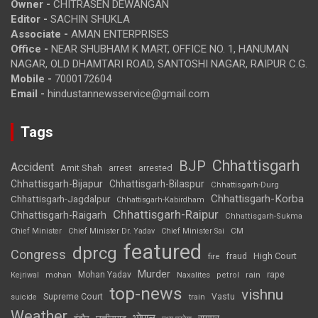
Owner -
CHITRASEN DEWANGAN
Editor -
SACHIN SHUKLA
Associate -
AMAN ENTERPRISES
Office -
NEAR SHUBHAM K MART, OFFICE NO. 1, HANUMAN
NAGAR, OLD DHAMTARI ROAD, SANTOSHI NAGAR, RAIPUR C.G.
Mobile -
7000172604
Email -
hindustannewsservice@gmail.com
Tags
Chhattisgarh
BJP
Accident
Amit Shah
arrested
arrest
Chhattisgarh-Bijapur
Chhattisgarh-Bilaspur
Chhattisgarh-Durg
Chhattisgarh-Korba
Chhattisgarh-Jagdalpur
Chhattisgarh-Kabirdham
Chhattisgarh-Raipur
Chhattisgarh-Raigarh
Chhattisgarh-Sukma
CM
Chief Minister
Chief Minister Dr. Yadav
Chief Minister Sai
featured
dprcg
Congress
High Court
fire
fraud
Murder
rape
Mohan Yadav
Naxalites
rain
Kejriwal
mohan
petrol
top-news
vishnu
Supreme Court
Vastu
suicide
train
Weather
भोपाल
रायपुर