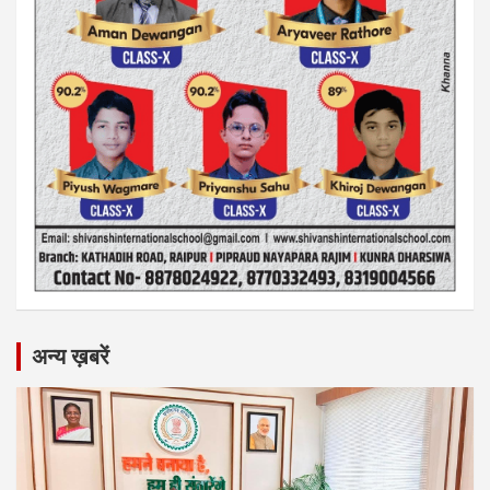
अन्य ख़बरें