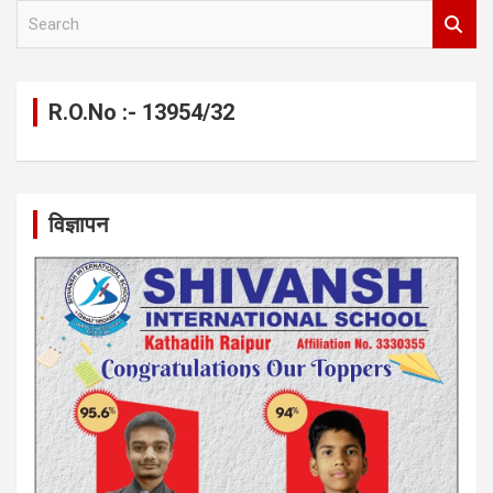
S
e
a
r
c
R.O.No :- 13954/32
h
विज्ञापन