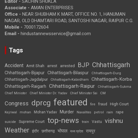
Editor -
SACHIN SHUKLA
Associate -
AMAN ENTERPRISES
Office -
NEAR SHUBHAM K MART, OFFICE NO. 1, HANUMAN
NAGAR, OLD DHAMTARI ROAD, SANTOSHI NAGAR, RAIPUR C.G.
Mobile -
7000172604
Email -
hindustannewsservice@gmail.com
Tags
Chhattisgarh
BJP
Accident
Amit Shah
arrested
arrest
Chhattisgarh-Bijapur
Chhattisgarh-Bilaspur
Chhattisgarh-Durg
Chhattisgarh-Korba
Chhattisgarh-Jagdalpur
Chhattisgarh-Kabirdham
Chhattisgarh-Raipur
Chhattisgarh-Raigarh
Chhattisgarh-Sukma
CM
Chief Minister
Chief Minister Dr. Yadav
Chief Minister Sai
featured
dprcg
Congress
High Court
fire
fraud
Murder
rape
Mohan Yadav
Naxalites
rain
Kejriwal
mohan
petrol
top-news
vishnu
Supreme Court
Vastu
suicide
train
Weather
भोपाल
रायपुर
इंदौर
छत्तीसगढ़
मध्य प्रदेश