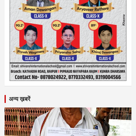
अन्य ख़बरें