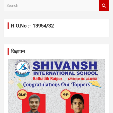
S
e
a
r
c
R.O.No :- 13954/32
h
विज्ञापन