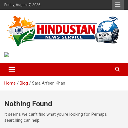
Skip
Friday, August 7, 2026
to
content
Voice of the Nation
Hindustan News Service
Home
Blog
Sara Arfeen Khan
Nothing Found
It seems we can’t find what you’re looking for. Perhaps
searching can help.