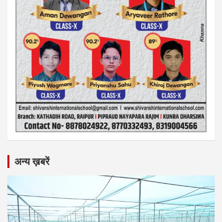
अन्य ख़बरें