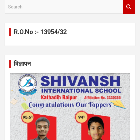
S
e
a
r
c
R.O.No :- 13954/32
h
विज्ञापन