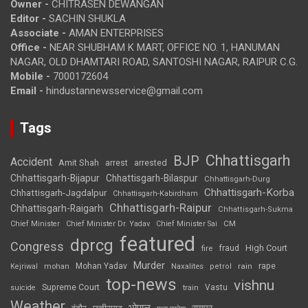
Owner -
CHITRASEN DEWANGAN
Editor -
SACHIN SHUKLA
Associate -
AMAN ENTERPRISES
Office -
NEAR SHUBHAM K MART, OFFICE NO. 1, HANUMAN
NAGAR, OLD DHAMTARI ROAD, SANTOSHI NAGAR, RAIPUR C.G.
Mobile -
7000172604
Email -
hindustannewsservice@gmail.com
Tags
Chhattisgarh
BJP
Accident
Amit Shah
arrested
arrest
Chhattisgarh-Bijapur
Chhattisgarh-Bilaspur
Chhattisgarh-Durg
Chhattisgarh-Korba
Chhattisgarh-Jagdalpur
Chhattisgarh-Kabirdham
Chhattisgarh-Raipur
Chhattisgarh-Raigarh
Chhattisgarh-Sukma
CM
Chief Minister
Chief Minister Dr. Yadav
Chief Minister Sai
featured
dprcg
Congress
High Court
fire
fraud
Murder
rape
Mohan Yadav
Naxalites
rain
Kejriwal
mohan
petrol
top-news
vishnu
Supreme Court
Vastu
suicide
train
Weather
भोपाल
रायपुर