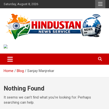
Skip
Saturday, August 8, 2026
to
content
Voice of the Nation
Hindustan News Service
Home
Blog
Sanjay Manjrekar
Nothing Found
It seems we can’t find what you’re looking for. Perhaps
searching can help.