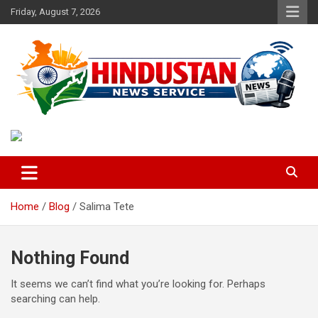
Skip
Friday, August 7, 2026
to
content
Voice of the Nation
Hindustan News Service
Home
Blog
Salima Tete
Nothing Found
It seems we can’t find what you’re looking for. Perhaps
searching can help.