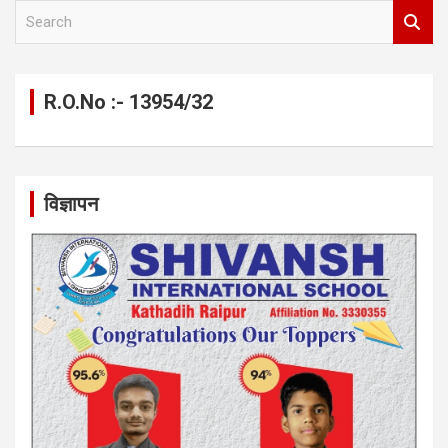
S
e
a
r
c
R.O.No :- 13954/32
h
विज्ञापन