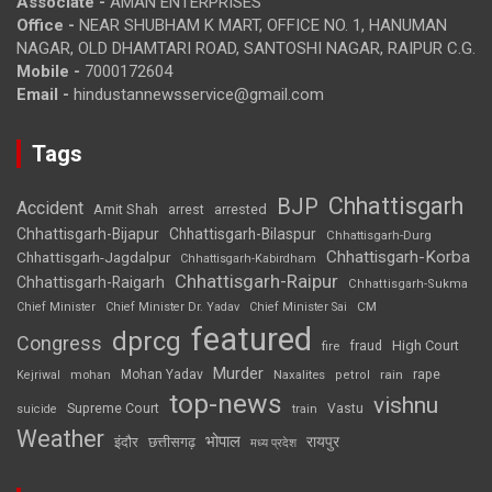
Associate -
AMAN ENTERPRISES
Office -
NEAR SHUBHAM K MART, OFFICE NO. 1, HANUMAN
NAGAR, OLD DHAMTARI ROAD, SANTOSHI NAGAR, RAIPUR C.G.
Mobile -
7000172604
Email -
hindustannewsservice@gmail.com
Tags
Chhattisgarh
BJP
Accident
Amit Shah
arrested
arrest
Chhattisgarh-Bijapur
Chhattisgarh-Bilaspur
Chhattisgarh-Durg
Chhattisgarh-Korba
Chhattisgarh-Jagdalpur
Chhattisgarh-Kabirdham
Chhattisgarh-Raipur
Chhattisgarh-Raigarh
Chhattisgarh-Sukma
CM
Chief Minister
Chief Minister Dr. Yadav
Chief Minister Sai
featured
dprcg
Congress
High Court
fire
fraud
Murder
rape
Mohan Yadav
Naxalites
rain
Kejriwal
mohan
petrol
top-news
vishnu
Supreme Court
Vastu
suicide
train
Weather
भोपाल
रायपुर
इंदौर
छत्तीसगढ़
मध्य प्रदेश