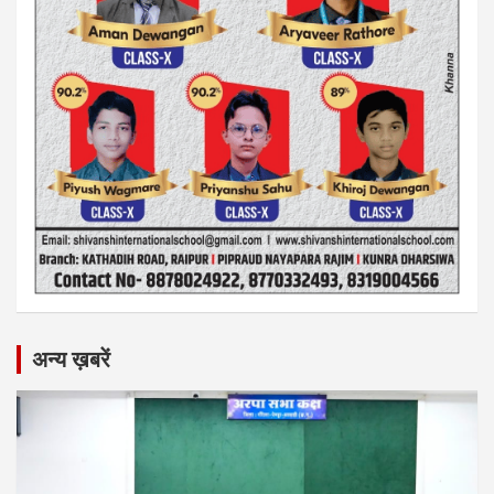
अन्य ख़बरें