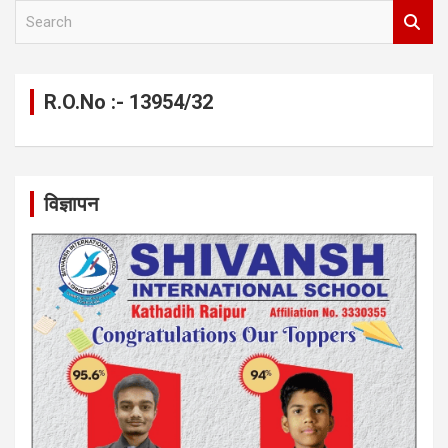
S
e
a
r
c
R.O.No :- 13954/32
h
विज्ञापन