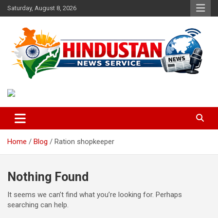
Skip
Saturday, August 8, 2026
to
content
Voice of the Nation
Hindustan News Service
Home
Blog
Ration shopkeeper
Nothing Found
It seems we can’t find what you’re looking for. Perhaps
searching can help.