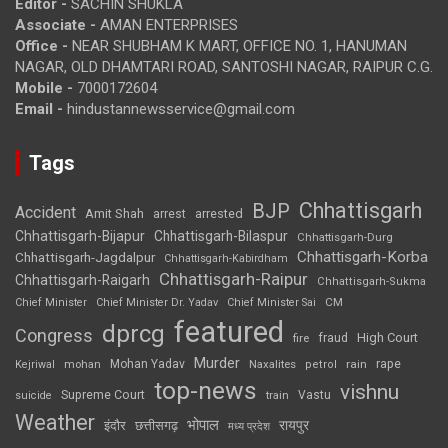
Editor -
SACHIN SHUKLA
Associate -
AMAN ENTERPRISES
Office -
NEAR SHUBHAM K MART, OFFICE NO. 1, HANUMAN
NAGAR, OLD DHAMTARI ROAD, SANTOSHI NAGAR, RAIPUR C.G.
Mobile -
7000172604
Email -
hindustannewsservice@gmail.com
Tags
Chhattisgarh
BJP
Accident
Amit Shah
arrested
arrest
Chhattisgarh-Bijapur
Chhattisgarh-Bilaspur
Chhattisgarh-Durg
Chhattisgarh-Korba
Chhattisgarh-Jagdalpur
Chhattisgarh-Kabirdham
Chhattisgarh-Raipur
Chhattisgarh-Raigarh
Chhattisgarh-Sukma
CM
Chief Minister
Chief Minister Dr. Yadav
Chief Minister Sai
featured
dprcg
Congress
High Court
fire
fraud
Murder
rape
Mohan Yadav
Naxalites
rain
Kejriwal
mohan
petrol
top-news
vishnu
Supreme Court
Vastu
suicide
train
Weather
भोपाल
रायपुर
इंदौर
छत्तीसगढ़
मध्य प्रदेश