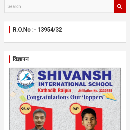
S
e
a
r
c
R.O.No :- 13954/32
h
विज्ञापन