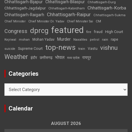
Chhattisgarh-Bijapur
Chhattisgarh-Bilaspur
Chhattisgarh-Durg
Chhattisgarh-Korba
Chhattisgarh-Jagdalpur
Chhattisgarh-Kabirdham
Chhattisgarh-Raipur
Chhattisgarh-Raigarh
Chhattisgarh-Sukma
CM
Chief Minister
Chief Minister Dr. Yadav
Chief Minister Sai
featured
dprcg
Congress
High Court
fire
fraud
Murder
rape
Mohan Yadav
Naxalites
rain
Kejriwal
mohan
petrol
top-news
vishnu
Supreme Court
Vastu
suicide
train
Weather
भोपाल
रायपुर
इंदौर
छत्तीसगढ़
मध्य प्रदेश
Categories
Categories
Calendar
AUGUST 2026