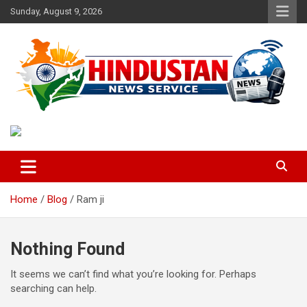
Skip
Sunday, August 9, 2026
to
content
Voice of the Nation
Hindustan News Service
Home
Blog
Ram ji
Nothing Found
It seems we can’t find what you’re looking for. Perhaps
searching can help.