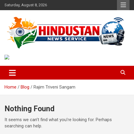
Skip
Saturday, August 8, 2026
to
content
Voice of the Nation
Hindustan News Service
Home
Blog
Rajim Triveni Sangam
Nothing Found
It seems we can’t find what you’re looking for. Perhaps
searching can help.