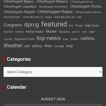
Chhattisgarh-Bijapur
Chhattisgarh-Bilaspur
Chhattisgarh-Durg
Chhattisgarh-Korba
Chhattisgarh-Jagdalpur
Chhattisgarh-Kabirdham
Chhattisgarh-Raipur
Chhattisgarh-Raigarh
Chhattisgarh-Sukma
CM
Chief Minister
Chief Minister Dr. Yadav
Chief Minister Sai
featured
dprcg
Congress
High Court
fire
fraud
Murder
rape
Mohan Yadav
Naxalites
rain
Kejriwal
mohan
petrol
top-news
vishnu
Supreme Court
Vastu
suicide
train
Weather
भोपाल
रायपुर
इंदौर
छत्तीसगढ़
मध्य प्रदेश
Categories
Categories
Calendar
AUGUST 2026