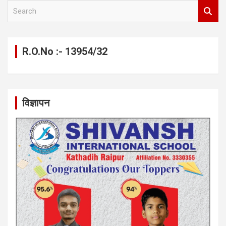
S
e
a
r
c
R.O.No :- 13954/32
h
विज्ञापन