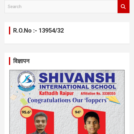
S
e
a
r
c
R.O.No :- 13954/32
h
विज्ञापन