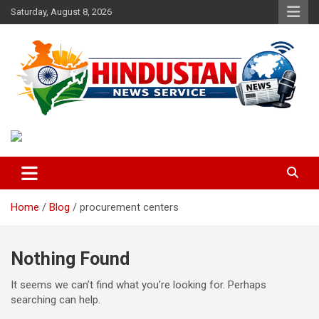
Skip
Saturday, August 8, 2026
to
content
Voice of the Nation
Hindustan News Service
Home
Blog
procurement centers
Nothing Found
It seems we can’t find what you’re looking for. Perhaps
searching can help.