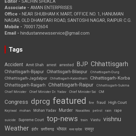
Editor -
SACHIN SHUKLA
Associate -
AMAN ENTERPRISES
Office -
NEAR SHUBHAM K MART, OFFICE NO. 1, HANUMAN
NAGAR, OLD DHAMTARI ROAD, SANTOSHI NAGAR, RAIPUR C.G.
Mobile -
7000172604
Email -
hindustannewsservice@gmail.com
Tags
Chhattisgarh
BJP
Accident
Amit Shah
arrested
arrest
Chhattisgarh-Bijapur
Chhattisgarh-Bilaspur
Chhattisgarh-Durg
Chhattisgarh-Korba
Chhattisgarh-Jagdalpur
Chhattisgarh-Kabirdham
Chhattisgarh-Raipur
Chhattisgarh-Raigarh
Chhattisgarh-Sukma
CM
Chief Minister
Chief Minister Dr. Yadav
Chief Minister Sai
featured
dprcg
Congress
High Court
fire
fraud
Murder
rape
Mohan Yadav
Naxalites
rain
Kejriwal
mohan
petrol
top-news
vishnu
Supreme Court
Vastu
suicide
train
Weather
भोपाल
रायपुर
इंदौर
छत्तीसगढ़
मध्य प्रदेश