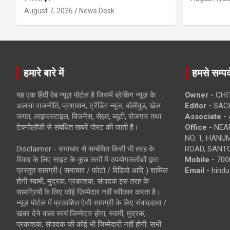
August 7, 2026
News Desk
हमारे बारे में
हमसे सम्पर्
यह एक हिंदी वेब न्यूज़ पोर्टल है जिसमें ब्रेकिंग न्यूज़ के
Owner -
CHI
अलावा राजनीति, प्रशासन, ट्रेंडिंग न्यूज, बॉलीवुड, खेल
Editor -
SACH
जगत, लाइफस्टाइल, बिजनेस, सेहत, ब्यूटी, रोजगार तथा
Associate -
टेक्नोलॉजी से संबंधित खबरें पोस्ट की जाती है।
Office -
NEAR
NO. 1, HAN
Disclaimer - समाचार से सम्बंधित किसी भी तरह के
ROAD, SANTO
विवाद के लिए साइट के कुछ तत्वों में उपयोगकर्ताओं द्वारा
Mobile -
700
प्रस्तुत सामग्री ( समाचार / फोटो / विडियो आदि ) शामिल
Email -
hind
होगी स्वामी, मुद्रक, प्रकाशक, संपादक इस तरह के
सामग्रियों के लिए कोई ज़िम्मेदार नहीं स्वीकार करता है।
न्यूज़ पोर्टल में प्रकाशित ऐसी सामग्री के लिए संवाददाता /
खबर देने वाला स्वयं जिम्मेदार होगा, स्वामी, मुद्रक,
प्रकाशक, संपादक की कोई भी जिम्मेदारी नहीं होगी. सभी