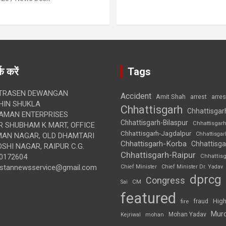
क करें
Tags
TRASEN DEWANGAN
Accident
Amit Shah
arre
arrest
IN SHUKLA
Chhattisgarh
Chhattisgar
AMAN ENTERPRISES
Chhattisgarh-Bilaspur
Chhattisgar
 SHUBHAM K MART, OFFICE
Chhattisgarh-Jagdalpur
Chhattisga
UMAN NAGAR, OLD DHAMTARI
Chhattisgarh-Korba
Chhattisga
SHI NAGAR, RAIPUR C.G.
Chhattisgarh-Raipur
0172604
Chhattis
ustannewsservice@gmail.com
Chief Minister
Chief Minister Dr. Yadav
dprcg
Congress
CM
Sai
featured
High
fire
fraud
Mur
Mohan Yadav
Kejriwal
mohan