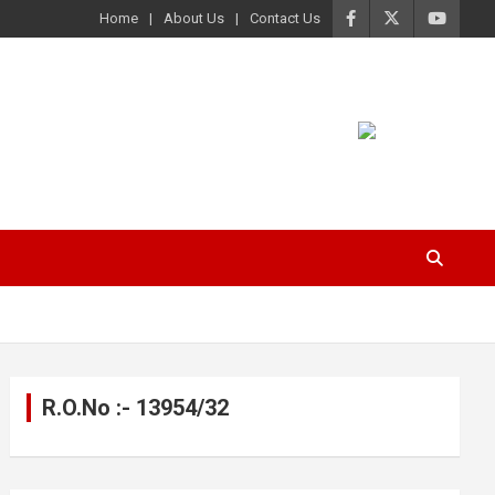
Home
About Us
Contact Us
R.O.No :- 13954/32