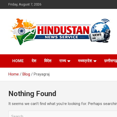
Skip
Friday, August 7, 2026
to
content
Voice of the Nation
Hindustan News
HOME
देश
विदेश
राज्य
मध्यप्रदेश
छत्तीसगढ़
Service
Home
Blog
Prayagraj
Nothing Found
It seems we can’t find what you’re looking for. Perhaps searchi
S