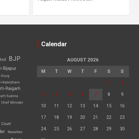
Calendar
BJP
sted
AUGUST 2026
h-Bijapur
M
T
W
T
F
S
S
h-Durg
1
2
rh-Kabirdham
rh-Raigarh
3
4
5
6
7
8
9
garh-Sukma
Chief Minister
10
11
12
13
14
15
16
17
18
19
20
21
22
23
 Court
24
25
26
27
28
29
30
der
Naxalites