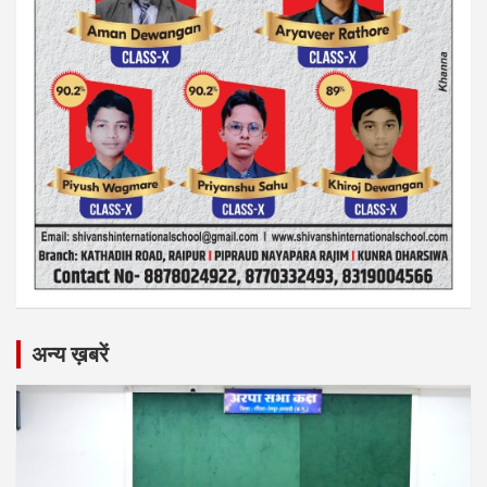
अन्य ख़बरें