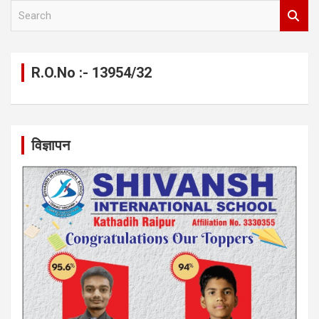
S
e
a
r
c
R.O.No :- 13954/32
h
विज्ञापन