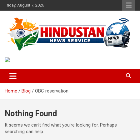
Skip
Friday, August 7, 2026
to
content
Voice of the Nation
Hindustan News Service
Home
Blog
OBC reservation
Nothing Found
It seems we can’t find what you’re looking for. Perhaps
searching can help.