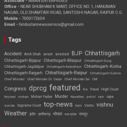
Associate -
AMAN ENTERPRISES
Office -
NEAR SHUBHAM K MART, OFFICE NO. 1, HANUMAN
NAGAR, OLD DHAMTARI ROAD, SANTOSHI NAGAR, RAIPUR C.G.
Mobile -
7000172604
Email -
hindustannewsservice@gmail.com
Tags
Chhattisgarh
BJP
Accident
Amit Shah
arrested
arrest
Chhattisgarh-Bijapur
Chhattisgarh-Bilaspur
Chhattisgarh-Durg
Chhattisgarh-Korba
Chhattisgarh-Jagdalpur
Chhattisgarh-Kabirdham
Chhattisgarh-Raipur
Chhattisgarh-Raigarh
Chhattisgarh-Sukma
CM
Chief Minister
Chief Minister Dr. Yadav
Chief Minister Sai
featured
dprcg
Congress
High Court
fire
fraud
Murder
rape
Mohan Yadav
Naxalites
rain
Kejriwal
mohan
petrol
top-news
vishnu
Supreme Court
Vastu
suicide
train
Weather
भोपाल
रायपुर
इंदौर
छत्तीसगढ़
मध्य प्रदेश