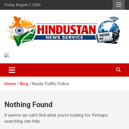
Skip
Friday, August 7, 2026
to
content
Voice of the Nation
Hindustan News Service
Home
Blog
Noida Traffic Police
Nothing Found
It seems we can’t find what you’re looking for. Perhaps
searching can help.