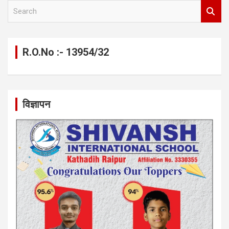
S
e
a
r
c
R.O.No :- 13954/32
h
विज्ञापन