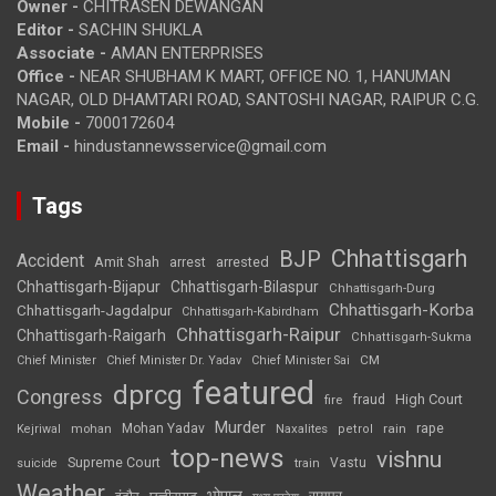
Owner -
CHITRASEN DEWANGAN
Editor -
SACHIN SHUKLA
Associate -
AMAN ENTERPRISES
Office -
NEAR SHUBHAM K MART, OFFICE NO. 1, HANUMAN
NAGAR, OLD DHAMTARI ROAD, SANTOSHI NAGAR, RAIPUR C.G.
Mobile -
7000172604
Email -
hindustannewsservice@gmail.com
Tags
Chhattisgarh
BJP
Accident
Amit Shah
arrested
arrest
Chhattisgarh-Bijapur
Chhattisgarh-Bilaspur
Chhattisgarh-Durg
Chhattisgarh-Korba
Chhattisgarh-Jagdalpur
Chhattisgarh-Kabirdham
Chhattisgarh-Raipur
Chhattisgarh-Raigarh
Chhattisgarh-Sukma
CM
Chief Minister
Chief Minister Dr. Yadav
Chief Minister Sai
featured
dprcg
Congress
High Court
fire
fraud
Murder
rape
Mohan Yadav
Naxalites
rain
Kejriwal
mohan
petrol
top-news
vishnu
Supreme Court
Vastu
suicide
train
Weather
भोपाल
रायपुर