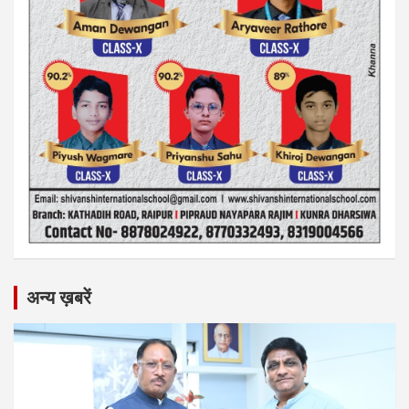
अन्य ख़बरें