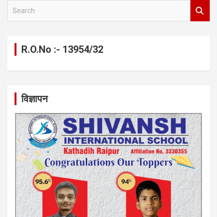
S
e
a
r
c
R.O.No :- 13954/32
h
विज्ञापन