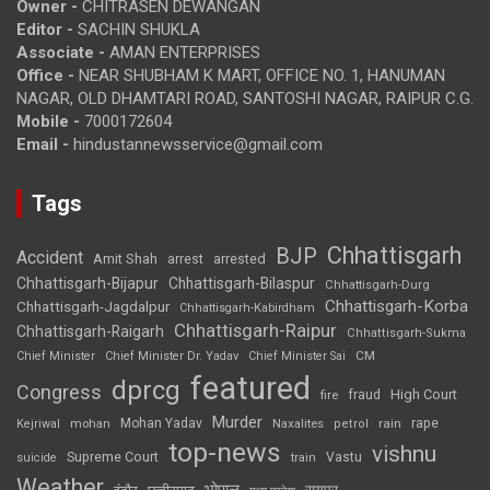
Owner -
CHITRASEN DEWANGAN
Editor -
SACHIN SHUKLA
Associate -
AMAN ENTERPRISES
Office -
NEAR SHUBHAM K MART, OFFICE NO. 1, HANUMAN
NAGAR, OLD DHAMTARI ROAD, SANTOSHI NAGAR, RAIPUR C.G.
Mobile -
7000172604
Email -
hindustannewsservice@gmail.com
Tags
Chhattisgarh
BJP
Accident
Amit Shah
arrested
arrest
Chhattisgarh-Bijapur
Chhattisgarh-Bilaspur
Chhattisgarh-Durg
Chhattisgarh-Korba
Chhattisgarh-Jagdalpur
Chhattisgarh-Kabirdham
Chhattisgarh-Raipur
Chhattisgarh-Raigarh
Chhattisgarh-Sukma
CM
Chief Minister
Chief Minister Dr. Yadav
Chief Minister Sai
featured
dprcg
Congress
High Court
fire
fraud
Murder
rape
Mohan Yadav
Naxalites
rain
Kejriwal
mohan
petrol
top-news
vishnu
Supreme Court
Vastu
suicide
train
Weather
भोपाल
रायपुर