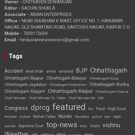
Owner -
CHITRASEN DEWANGAN
Editor -
SACHIN SHUKLA
Associate -
AMAN ENTERPRISES
Office -
NEAR SHUBHAM K MART, OFFICE NO. 1, HANUMAN
NAGAR, OLD DHAMTARI ROAD, SANTOSHI NAGAR, RAIPUR C.G.
Mobile -
7000172604
Email -
hindustannewsservice@gmail.com
Tags
Chhattisgarh
BJP
Accident
Amit Shah
arrested
arrest
Chhattisgarh-Bijapur
Chhattisgarh-Bilaspur
Chhattisgarh-Durg
Chhattisgarh-Korba
Chhattisgarh-Jagdalpur
Chhattisgarh-Kabirdham
Chhattisgarh-Raipur
Chhattisgarh-Raigarh
Chhattisgarh-Sukma
CM
Chief Minister
Chief Minister Dr. Yadav
Chief Minister Sai
featured
dprcg
Congress
High Court
fire
fraud
Murder
rape
Mohan Yadav
Naxalites
rain
Kejriwal
mohan
petrol
top-news
vishnu
Supreme Court
Vastu
suicide
train
Weather
भोपाल
रायपुर