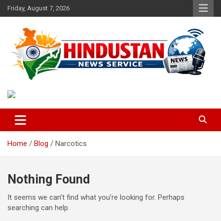
Skip
Friday, August 7, 2026
to
content
Voice of the Nation
Hindustan News Service
Home
Blog
Narcotics
Nothing Found
It seems we can’t find what you’re looking for. Perhaps
searching can help.