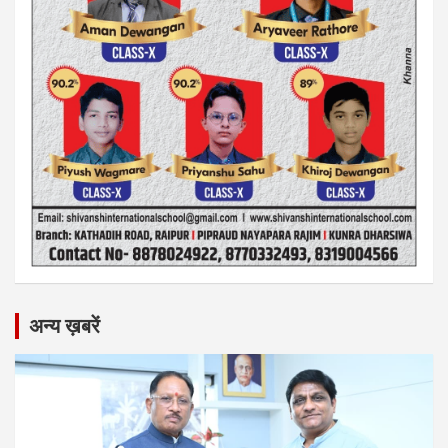
अन्य ख़बरें