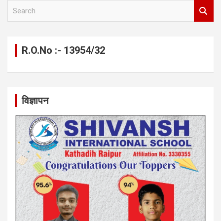
S
e
a
r
c
R.O.No :- 13954/32
h
विज्ञापन