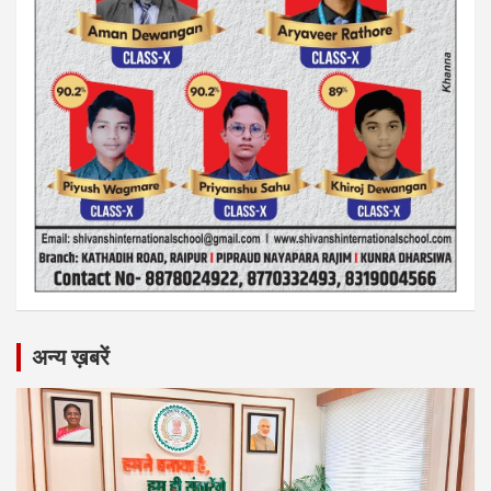
अन्य ख़बरें