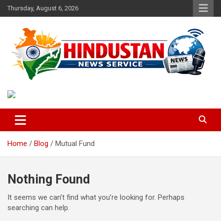
Skip
Thursday, August 6, 2026
to
content
Voice of the Nation
Hindustan News Service
Home
Blog
Mutual Fund
Nothing Found
It seems we can’t find what you’re looking for. Perhaps
searching can help.