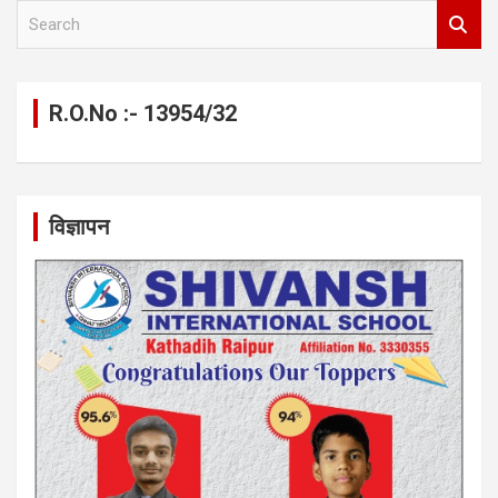
S
e
a
r
c
R.O.No :- 13954/32
h
विज्ञापन