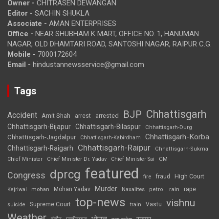
Owner -
CHITRASEN DEWANGAN
Editor -
SACHIN SHUKLA
Associate -
AMAN ENTERPRISES
Office -
NEAR SHUBHAM K MART, OFFICE NO. 1, HANUMAN
NAGAR, OLD DHAMTARI ROAD, SANTOSHI NAGAR, RAIPUR C.G.
Mobile -
7000172604
Email -
hindustannewsservice@gmail.com
Tags
Chhattisgarh
BJP
Accident
Amit Shah
arrested
arrest
Chhattisgarh-Bijapur
Chhattisgarh-Bilaspur
Chhattisgarh-Durg
Chhattisgarh-Korba
Chhattisgarh-Jagdalpur
Chhattisgarh-Kabirdham
Chhattisgarh-Raipur
Chhattisgarh-Raigarh
Chhattisgarh-Sukma
CM
Chief Minister
Chief Minister Dr. Yadav
Chief Minister Sai
featured
dprcg
Congress
High Court
fire
fraud
Murder
rape
Mohan Yadav
Naxalites
rain
Kejriwal
mohan
petrol
top-news
vishnu
Supreme Court
Vastu
suicide
train
Weather
भोपाल
रायपुर