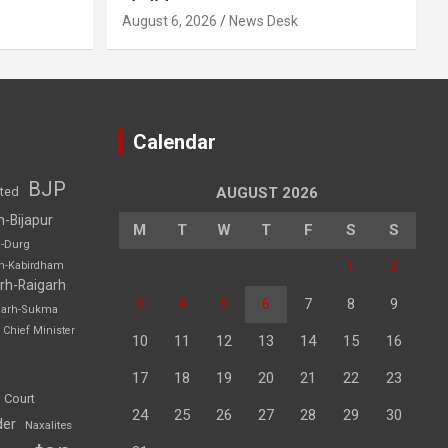
August 6, 2026
News Desk
Calendar
BJP
sted
AUGUST 2026
h-Bijapur
M
T
W
T
F
S
S
h-Durg
1
2
rh-Kabirdham
rh-Raigarh
3
4
5
6
7
8
9
garh-Sukma
Chief Minister
10
11
12
13
14
15
16
17
18
19
20
21
22
23
 Court
24
25
26
27
28
29
30
der
Naxalites