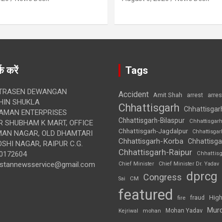
क करें
Tags
TRASEN DEWANGAN
Accident
Amit Shah
arre
arrest
IN SHUKLA
Chhattisgarh
Chhattisgar
AMAN ENTERPRISES
Chhattisgarh-Bilaspur
Chhattisgar
 SHUBHAM K MART, OFFICE
Chhattisgarh-Jagdalpur
Chhattisga
UMAN NAGAR, OLD DHAMTARI
Chhattisgarh-Korba
Chhattisga
SHI NAGAR, RAIPUR C.G.
Chhattisgarh-Raipur
0172604
Chhattis
ustannewsservice@gmail.com
Chief Minister
Chief Minister Dr. Yadav
dprcg
Congress
CM
Sai
featured
High
fire
fraud
Mur
Mohan Yadav
Kejriwal
mohan