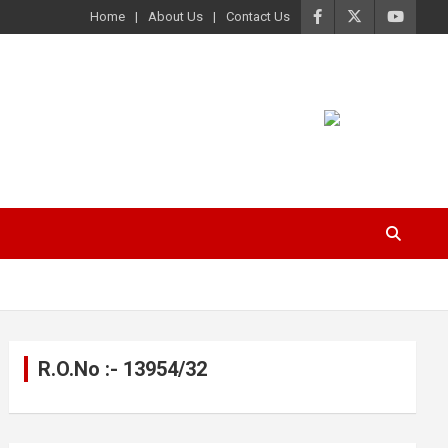
Home
About Us
Contact Us
R.O.No :- 13954/32