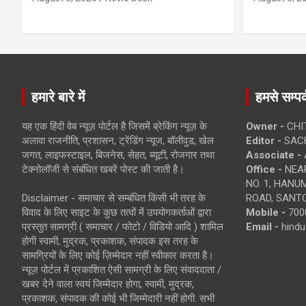
हमारे बारे में
हमसे सम्पर्
यह एक हिंदी वेब न्यूज़ पोर्टल है जिसमें ब्रेकिंग न्यूज़ के
Owner -
CHI
अलावा राजनीति, प्रशासन, ट्रेंडिंग न्यूज, बॉलीवुड, खेल
Editor -
SACH
जगत, लाइफस्टाइल, बिजनेस, सेहत, ब्यूटी, रोजगार तथा
Associate -
टेक्नोलॉजी से संबंधित खबरें पोस्ट की जाती है।
Office -
NEAR
NO. 1, HAN
Disclaimer - समाचार से सम्बंधित किसी भी तरह के
ROAD, SANTO
विवाद के लिए साइट के कुछ तत्वों में उपयोगकर्ताओं द्वारा
Mobile -
700
प्रस्तुत सामग्री ( समाचार / फोटो / विडियो आदि ) शामिल
Email -
hind
होगी स्वामी, मुद्रक, प्रकाशक, संपादक इस तरह के
सामग्रियों के लिए कोई ज़िम्मेदार नहीं स्वीकार करता है।
न्यूज़ पोर्टल में प्रकाशित ऐसी सामग्री के लिए संवाददाता /
खबर देने वाला स्वयं जिम्मेदार होगा, स्वामी, मुद्रक,
प्रकाशक, संपादक की कोई भी जिम्मेदारी नहीं होगी. सभी