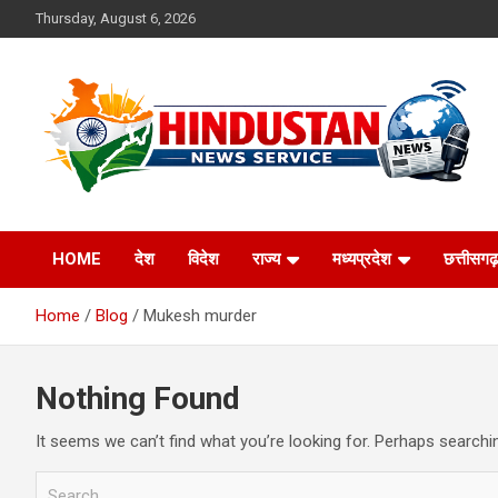
Skip
Thursday, August 6, 2026
to
content
Voice of the Nation
Hindustan News
HOME
देश
विदेश
राज्य
मध्यप्रदेश
छत्तीसगढ़
Service
Home
Blog
Mukesh murder
Nothing Found
It seems we can’t find what you’re looking for. Perhaps searchi
S