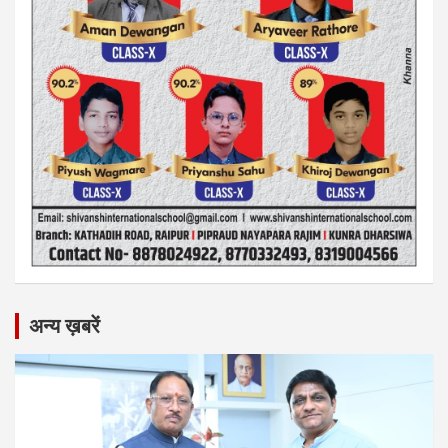
अन्य ख़बरें