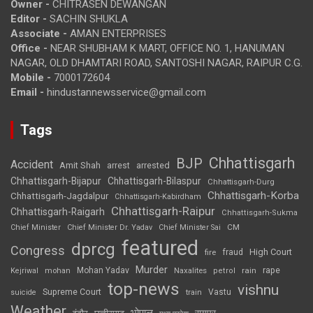
Owner -
CHITRASEN DEWANGAN
Editor -
SACHIN SHUKLA
Associate -
AMAN ENTERPRISES
Office -
NEAR SHUBHAM K MART, OFFICE NO. 1, HANUMAN
NAGAR, OLD DHAMTARI ROAD, SANTOSHI NAGAR, RAIPUR C.G.
Mobile -
7000172604
Email -
hindustannewsservice@gmail.com
Tags
Chhattisgarh
BJP
Accident
Amit Shah
arrested
arrest
Chhattisgarh-Bijapur
Chhattisgarh-Bilaspur
Chhattisgarh-Durg
Chhattisgarh-Korba
Chhattisgarh-Jagdalpur
Chhattisgarh-Kabirdham
Chhattisgarh-Raipur
Chhattisgarh-Raigarh
Chhattisgarh-Sukma
CM
Chief Minister
Chief Minister Dr. Yadav
Chief Minister Sai
featured
dprcg
Congress
High Court
fire
fraud
Murder
rape
Mohan Yadav
Naxalites
rain
Kejriwal
mohan
petrol
top-news
vishnu
Supreme Court
Vastu
suicide
train
Weather
भोपाल
रायपुर