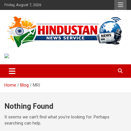
Skip
Friday, August 7, 2026
to
content
Voice of the Nation
Hindustan News Service
Home
Blog
MRI
Nothing Found
It seems we can’t find what you’re looking for. Perhaps
searching can help.