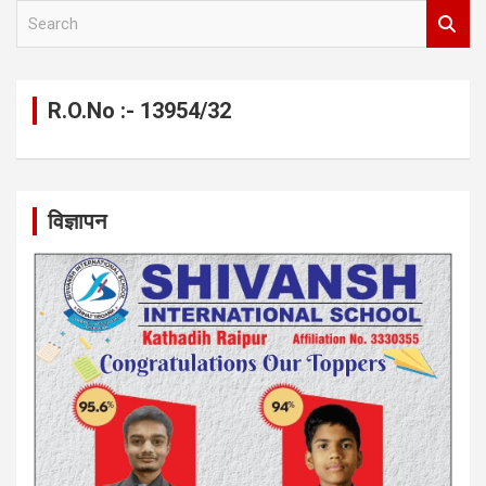
S
e
a
r
c
R.O.No :- 13954/32
h
विज्ञापन