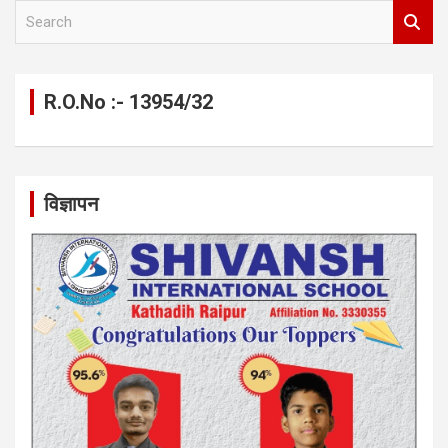
S
e
a
r
c
R.O.No :- 13954/32
h
विज्ञापन