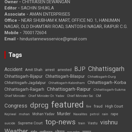
Owner -
CHITRASEN DEWANGAN
Editor -
SACHIN SHUKLA
Associate -
AMAN ENTERPRISES
Office -
NEAR SHUBHAM K MART, OFFICE NO. 1, HANUMAN
NAGAR, OLD DHAMTARI ROAD, SANTOSHI NAGAR, RAIPUR C.G.
Mobile -
7000172604
Email -
hindustannewsservice@gmail.com
Tags
Chhattisgarh
BJP
Accident
Amit Shah
arrested
arrest
Chhattisgarh-Bijapur
Chhattisgarh-Bilaspur
Chhattisgarh-Durg
Chhattisgarh-Korba
Chhattisgarh-Jagdalpur
Chhattisgarh-Kabirdham
Chhattisgarh-Raipur
Chhattisgarh-Raigarh
Chhattisgarh-Sukma
CM
Chief Minister
Chief Minister Dr. Yadav
Chief Minister Sai
featured
dprcg
Congress
High Court
fire
fraud
Murder
rape
Mohan Yadav
Naxalites
rain
Kejriwal
mohan
petrol
top-news
vishnu
Supreme Court
Vastu
suicide
train
Weather
भोपाल
रायपुर