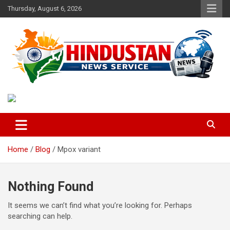
Skip
Thursday, August 6, 2026
to
content
Voice of the Nation
Hindustan News Service
Home
Blog
Mpox variant
Nothing Found
It seems we can’t find what you’re looking for. Perhaps
searching can help.