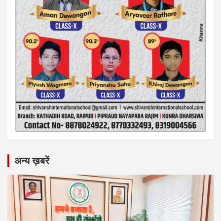
अन्य ख़बरें