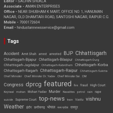
Editor -
SACHIN SHUKLA
Associate -
AMAN ENTERPRISES
Office -
NEAR SHUBHAM K MART, OFFICE NO. 1, HANUMAN
NAGAR, OLD DHAMTARI ROAD, SANTOSHI NAGAR, RAIPUR C.G.
Mobile -
7000172604
Email -
hindustannewsservice@gmail.com
Tags
Chhattisgarh
BJP
Accident
Amit Shah
arrested
arrest
Chhattisgarh-Bijapur
Chhattisgarh-Bilaspur
Chhattisgarh-Durg
Chhattisgarh-Korba
Chhattisgarh-Jagdalpur
Chhattisgarh-Kabirdham
Chhattisgarh-Raipur
Chhattisgarh-Raigarh
Chhattisgarh-Sukma
CM
Chief Minister
Chief Minister Dr. Yadav
Chief Minister Sai
featured
dprcg
Congress
High Court
fire
fraud
Murder
rape
Mohan Yadav
Naxalites
rain
Kejriwal
mohan
petrol
top-news
vishnu
Supreme Court
Vastu
suicide
train
Weather
भोपाल
रायपुर
इंदौर
छत्तीसगढ़
मध्य प्रदेश