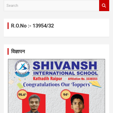
S
e
a
r
c
R.O.No :- 13954/32
h
विज्ञापन