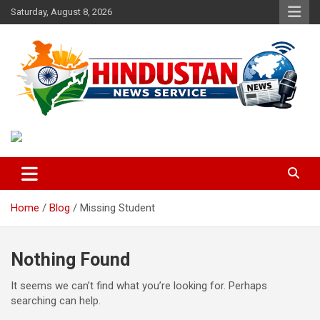
Skip
Saturday, August 8, 2026
to
content
Voice of the Nation
Hindustan News Service
Home
Blog
Missing Student
Nothing Found
It seems we can’t find what you’re looking for. Perhaps
searching can help.