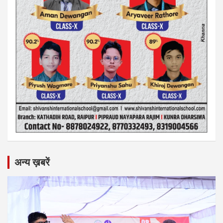
अन्य ख़बरें