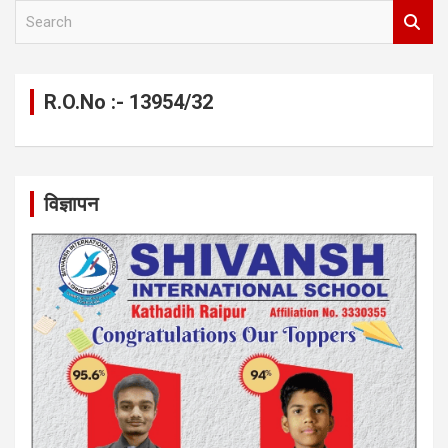
S
e
a
r
c
R.O.No :- 13954/32
h
विज्ञापन