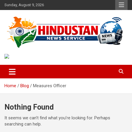
Skip
Sunday, August 9, 2026
to
content
Voice of the Nation
Hindustan News Service
Home
Blog
Measures Officer
Nothing Found
It seems we can’t find what you’re looking for. Perhaps
searching can help.