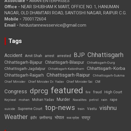
Associate -
AMAN ENTERPRISES
Office -
NEAR SHUBHAM K MART, OFFICE NO. 1, HANUMAN
NAGAR, OLD DHAMTARI ROAD, SANTOSHI NAGAR, RAIPUR C.G.
Mobile -
7000172604
Email -
hindustannewsservice@gmail.com
Tags
Chhattisgarh
BJP
Accident
Amit Shah
arrested
arrest
Chhattisgarh-Bijapur
Chhattisgarh-Bilaspur
Chhattisgarh-Durg
Chhattisgarh-Korba
Chhattisgarh-Jagdalpur
Chhattisgarh-Kabirdham
Chhattisgarh-Raipur
Chhattisgarh-Raigarh
Chhattisgarh-Sukma
CM
Chief Minister
Chief Minister Dr. Yadav
Chief Minister Sai
featured
dprcg
Congress
High Court
fire
fraud
Murder
rape
Mohan Yadav
Naxalites
rain
Kejriwal
mohan
petrol
top-news
vishnu
Supreme Court
Vastu
suicide
train
Weather
भोपाल
रायपुर
इंदौर
छत्तीसगढ़
मध्य प्रदेश