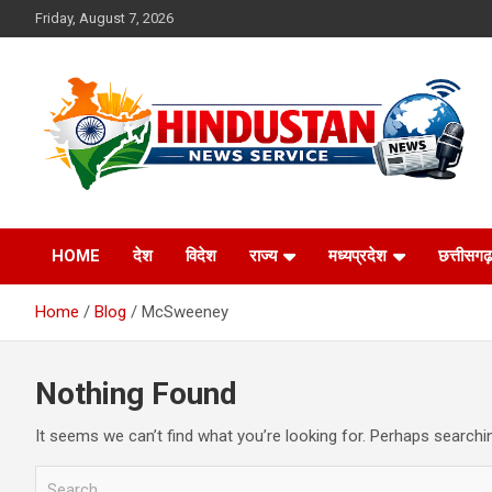
Skip
Friday, August 7, 2026
to
content
Voice of the Nation
Hindustan News
HOME
देश
विदेश
राज्य
मध्यप्रदेश
छत्तीसगढ़
Service
Home
Blog
McSweeney
Nothing Found
It seems we can’t find what you’re looking for. Perhaps searchi
S