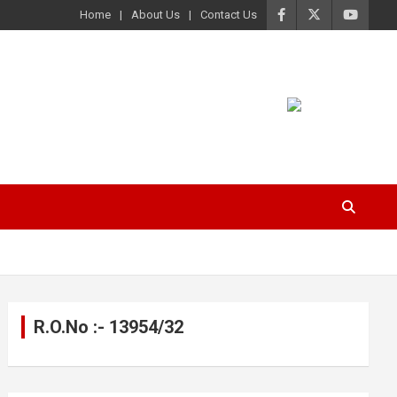
Home
About Us
Contact Us
R.O.No :- 13954/32