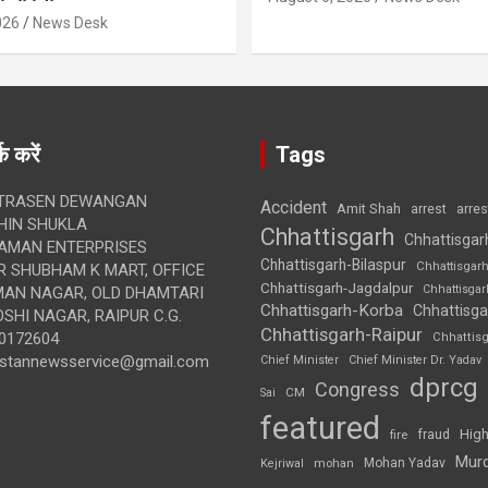
026
News Desk
क करें
Tags
TRASEN DEWANGAN
Accident
Amit Shah
arre
arrest
IN SHUKLA
Chhattisgarh
Chhattisgar
AMAN ENTERPRISES
Chhattisgarh-Bilaspur
Chhattisgar
 SHUBHAM K MART, OFFICE
Chhattisgarh-Jagdalpur
Chhattisga
UMAN NAGAR, OLD DHAMTARI
Chhattisgarh-Korba
Chhattisga
SHI NAGAR, RAIPUR C.G.
Chhattisgarh-Raipur
0172604
Chhattis
ustannewsservice@gmail.com
Chief Minister
Chief Minister Dr. Yadav
dprcg
Congress
CM
Sai
featured
High
fire
fraud
Mur
Mohan Yadav
Kejriwal
mohan