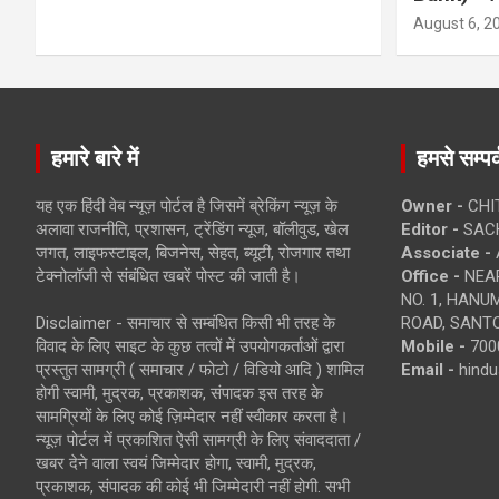
August 6, 2
हमारे बारे में
हमसे सम्पर्
यह एक हिंदी वेब न्यूज़ पोर्टल है जिसमें ब्रेकिंग न्यूज़ के
Owner -
CHI
अलावा राजनीति, प्रशासन, ट्रेंडिंग न्यूज, बॉलीवुड, खेल
Editor -
SACH
जगत, लाइफस्टाइल, बिजनेस, सेहत, ब्यूटी, रोजगार तथा
Associate -
टेक्नोलॉजी से संबंधित खबरें पोस्ट की जाती है।
Office -
NEAR
NO. 1, HAN
Disclaimer - समाचार से सम्बंधित किसी भी तरह के
ROAD, SANTO
विवाद के लिए साइट के कुछ तत्वों में उपयोगकर्ताओं द्वारा
Mobile -
700
प्रस्तुत सामग्री ( समाचार / फोटो / विडियो आदि ) शामिल
Email -
hind
होगी स्वामी, मुद्रक, प्रकाशक, संपादक इस तरह के
सामग्रियों के लिए कोई ज़िम्मेदार नहीं स्वीकार करता है।
न्यूज़ पोर्टल में प्रकाशित ऐसी सामग्री के लिए संवाददाता /
खबर देने वाला स्वयं जिम्मेदार होगा, स्वामी, मुद्रक,
प्रकाशक, संपादक की कोई भी जिम्मेदारी नहीं होगी. सभी