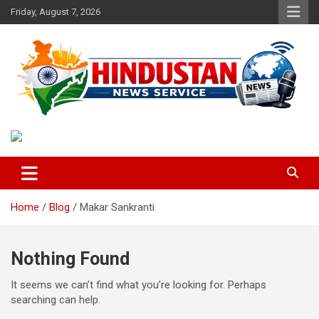
Skip
Friday, August 7, 2026
to
content
Voice of the Nation
Hindustan News Service
Home
Blog
Makar Sankranti
Nothing Found
It seems we can’t find what you’re looking for. Perhaps
searching can help.