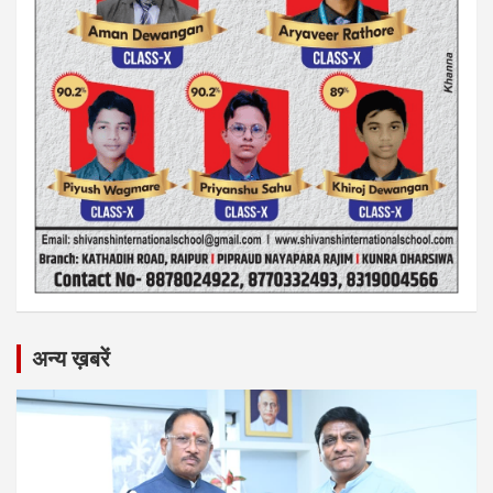
अन्य ख़बरें