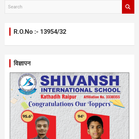
S
e
a
r
c
R.O.No :- 13954/32
h
विज्ञापन