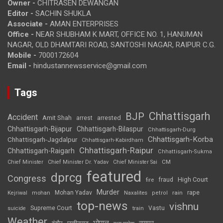
Owner -
CHITRASEN DEWANGAN
Editor -
SACHIN SHUKLA
Associate -
AMAN ENTERPRISES
Office -
NEAR SHUBHAM K MART, OFFICE NO. 1, HANUMAN
NAGAR, OLD DHAMTARI ROAD, SANTOSHI NAGAR, RAIPUR C.G.
Mobile -
7000172604
Email -
hindustannewsservice@gmail.com
Tags
Chhattisgarh
BJP
Accident
Amit Shah
arrested
arrest
Chhattisgarh-Bijapur
Chhattisgarh-Bilaspur
Chhattisgarh-Durg
Chhattisgarh-Korba
Chhattisgarh-Jagdalpur
Chhattisgarh-Kabirdham
Chhattisgarh-Raipur
Chhattisgarh-Raigarh
Chhattisgarh-Sukma
CM
Chief Minister
Chief Minister Dr. Yadav
Chief Minister Sai
featured
dprcg
Congress
High Court
fire
fraud
Murder
rape
Mohan Yadav
Naxalites
rain
Kejriwal
mohan
petrol
top-news
vishnu
Supreme Court
Vastu
suicide
train
Weather
भोपाल
रायपुर