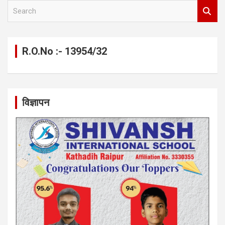
S
e
a
r
c
R.O.No :- 13954/32
h
विज्ञापन