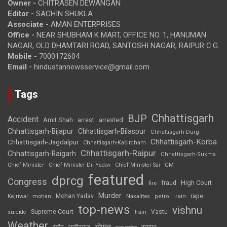
Owner -
CHITRASEN DEWANGAN
Editor -
SACHIN SHUKLA
Associate -
AMAN ENTERPRISES
Office -
NEAR SHUBHAM K MART, OFFICE NO. 1, HANUMAN
NAGAR, OLD DHAMTARI ROAD, SANTOSHI NAGAR, RAIPUR C.G.
Mobile -
7000172604
Email -
hindustannewsservice@gmail.com
Tags
Chhattisgarh
BJP
Accident
Amit Shah
arrested
arrest
Chhattisgarh-Bijapur
Chhattisgarh-Bilaspur
Chhattisgarh-Durg
Chhattisgarh-Korba
Chhattisgarh-Jagdalpur
Chhattisgarh-Kabirdham
Chhattisgarh-Raipur
Chhattisgarh-Raigarh
Chhattisgarh-Sukma
CM
Chief Minister
Chief Minister Dr. Yadav
Chief Minister Sai
featured
dprcg
Congress
High Court
fire
fraud
Murder
rape
Mohan Yadav
Naxalites
rain
Kejriwal
mohan
petrol
top-news
vishnu
Supreme Court
Vastu
suicide
train
Weather
भोपाल
रायपुर