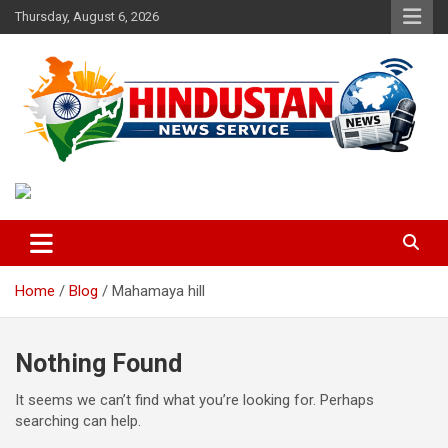
Skip
Thursday, August 6, 2026
to
content
Voice of the Nation
Hindustan News Service
Home
Blog
Mahamaya hill
Nothing Found
It seems we can’t find what you’re looking for. Perhaps
searching can help.