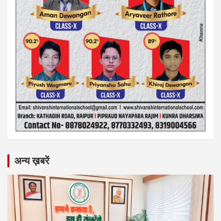
अन्य ख़बरें