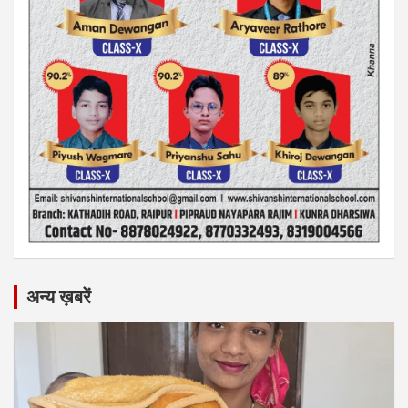
अन्य ख़बरें