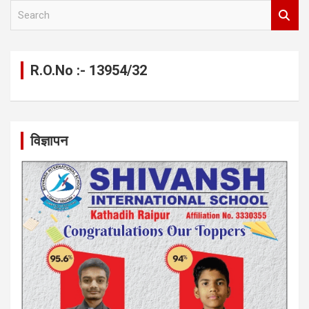
S
e
a
r
c
R.O.No :- 13954/32
h
विज्ञापन