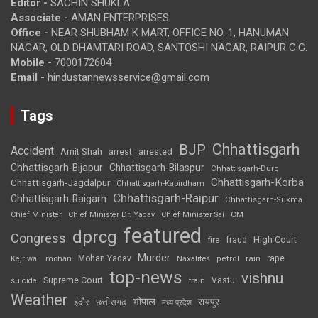
Editor -
SACHIN SHUKLA
Associate -
AMAN ENTERPRISES
Office -
NEAR SHUBHAM K MART, OFFICE NO. 1, HANUMAN
NAGAR, OLD DHAMTARI ROAD, SANTOSHI NAGAR, RAIPUR C.G.
Mobile -
7000172604
Email -
hindustannewsservice@gmail.com
Tags
Chhattisgarh
BJP
Accident
Amit Shah
arrested
arrest
Chhattisgarh-Bijapur
Chhattisgarh-Bilaspur
Chhattisgarh-Durg
Chhattisgarh-Korba
Chhattisgarh-Jagdalpur
Chhattisgarh-Kabirdham
Chhattisgarh-Raipur
Chhattisgarh-Raigarh
Chhattisgarh-Sukma
CM
Chief Minister
Chief Minister Dr. Yadav
Chief Minister Sai
featured
dprcg
Congress
High Court
fire
fraud
Murder
rape
Mohan Yadav
Naxalites
rain
Kejriwal
mohan
petrol
top-news
vishnu
Supreme Court
Vastu
suicide
train
Weather
भोपाल
रायपुर
इंदौर
छत्तीसगढ़
मध्य प्रदेश