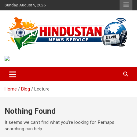
Skip
Sunday, August 9, 2026
to
content
Voice of the Nation
Hindustan News Service
Home
Blog
Lecture
Nothing Found
It seems we can’t find what you’re looking for. Perhaps
searching can help.