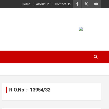
Home
About Us
Contact Us
R.O.No :- 13954/32