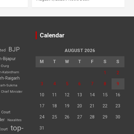
Calendar
BJP
sted
AUGUST 2026
h-Bijapur
M
T
W
T
F
S
S
h-Durg
1
2
rh-Kabirdham
rh-Raigarh
3
4
5
6
7
8
9
garh-Sukma
Chief Minister
10
11
12
13
14
15
16
17
18
19
20
21
22
23
 Court
24
25
26
27
28
29
30
der
Naxalites
top-
31
Court