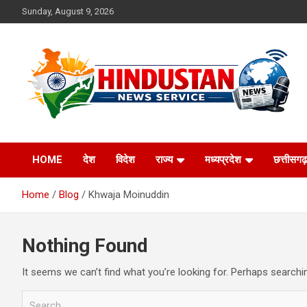
Skip
Sunday, August 9, 2026
to
content
Voice of the Nation
Hindustan News
HOME
देश
विदेश
राज्य
मध्यप्रदेश
छत्तीसगढ़
Service
Home
Blog
Khwaja Moinuddin
Nothing Found
It seems we can’t find what you’re looking for. Perhaps searchi
S