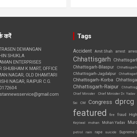
क करें
Tags
TRASEN DEWANGAN
Accident
Amit Shah
arre
arrest
IN SHUKLA
Chhattisgarh
Chhattisgar
AMAN ENTERPRISES
Chhattisgarh-Bilaspur
Chhattisgar
 SHUBHAM K MART, OFFICE
Chhattisgarh-Jagdalpur
Chhattisga
UMAN NAGAR, OLD DHAMTARI
Chhattisgarh-Korba
Chhattisga
SHI NAGAR, RAIPUR C.G.
Chhattisgarh-Raipur
0172604
Chhattis
ustannewsservice@gmail.com
Chief Minister
Chief Minister Dr. Yadav
dprcg
Congress
CM
Sai
featured
High
fire
fraud
Mur
Mohan Yadav
Kejriwal
mohan
rape
Supreme 
rain
petrol
suicide