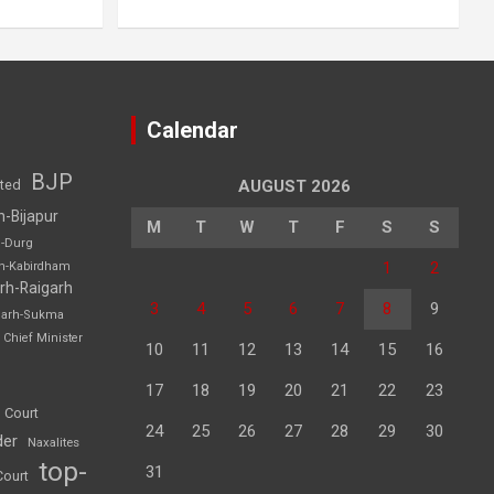
Calendar
BJP
sted
AUGUST 2026
h-Bijapur
M
T
W
T
F
S
S
h-Durg
1
2
rh-Kabirdham
rh-Raigarh
3
4
5
6
7
8
9
garh-Sukma
Chief Minister
10
11
12
13
14
15
16
17
18
19
20
21
22
23
 Court
24
25
26
27
28
29
30
der
Naxalites
top-
31
Court