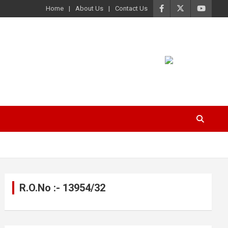
Home
About Us
Contact Us
R.O.No :- 13954/32