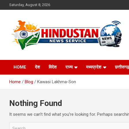
Skip
Saturday, August 8, 2026
to
content
Voice of the Nation
Hindustan News
HOME
देश
विदेश
राज्य
मध्यप्रदेश
छत्तीसगढ़
Service
Home
Blog
Kawasi Lakhma-Son
Nothing Found
It seems we can’t find what you’re looking for. Perhaps searchi
S