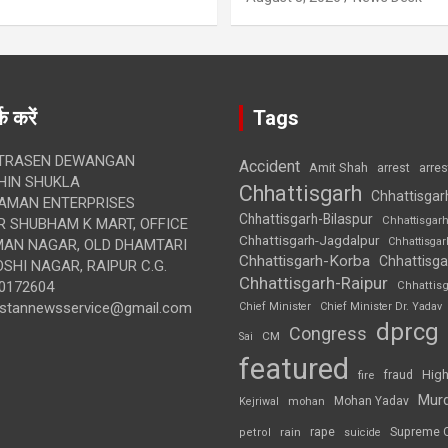
क करें
Tags
TRASEN DEWANGAN
Accident
Amit Shah
arre
arrest
IN SHUKLA
Chhattisgarh
Chhattisgar
AMAN ENTERPRISES
Chhattisgarh-Bilaspur
Chhattisgar
 SHUBHAM K MART, OFFICE
Chhattisgarh-Jagdalpur
Chhattisga
UMAN NAGAR, OLD DHAMTARI
Chhattisgarh-Korba
Chhattisga
SHI NAGAR, RAIPUR C.G.
Chhattisgarh-Raipur
0172604
Chhattis
ustannewsservice@gmail.com
Chief Minister
Chief Minister Dr. Yadav
dprcg
Congress
CM
Sai
featured
High
fire
fraud
Mur
Mohan Yadav
Kejriwal
mohan
rape
Supreme 
rain
petrol
suicide