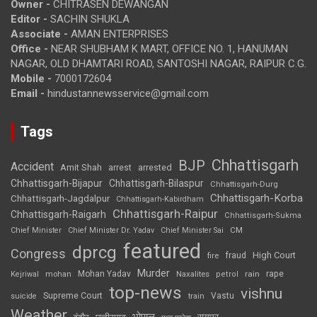
Owner -
CHITRASEN DEWANGAN
Editor -
SACHIN SHUKLA
Associate -
AMAN ENTERPRISES
Office -
NEAR SHUBHAM K MART, OFFICE NO. 1, HANUMAN
NAGAR, OLD DHAMTARI ROAD, SANTOSHI NAGAR, RAIPUR C.G.
Mobile -
7000172604
Email -
hindustannewsservice@gmail.com
Tags
Chhattisgarh
BJP
Accident
Amit Shah
arrested
arrest
Chhattisgarh-Bijapur
Chhattisgarh-Bilaspur
Chhattisgarh-Durg
Chhattisgarh-Korba
Chhattisgarh-Jagdalpur
Chhattisgarh-Kabirdham
Chhattisgarh-Raipur
Chhattisgarh-Raigarh
Chhattisgarh-Sukma
CM
Chief Minister
Chief Minister Dr. Yadav
Chief Minister Sai
featured
dprcg
Congress
High Court
fire
fraud
Murder
rape
Mohan Yadav
Naxalites
rain
Kejriwal
mohan
petrol
top-news
vishnu
Supreme Court
Vastu
suicide
train
Weather
भोपाल
रायपुर