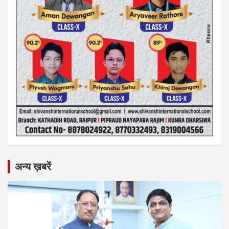
अन्य ख़बरें