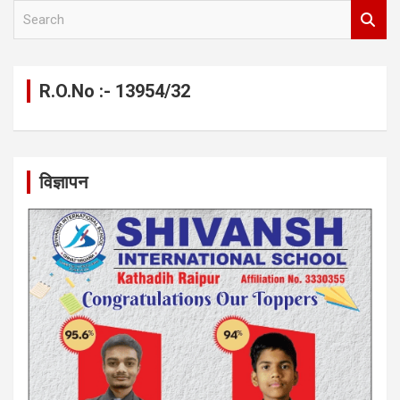
S
e
a
r
c
R.O.No :- 13954/32
h
विज्ञापन