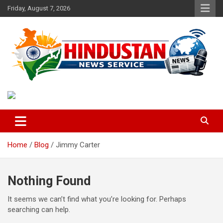
Skip
Friday, August 7, 2026
to
content
Voice of the Nation
Hindustan News Service
Home
Blog
Jimmy Carter
Nothing Found
It seems we can’t find what you’re looking for. Perhaps
searching can help.