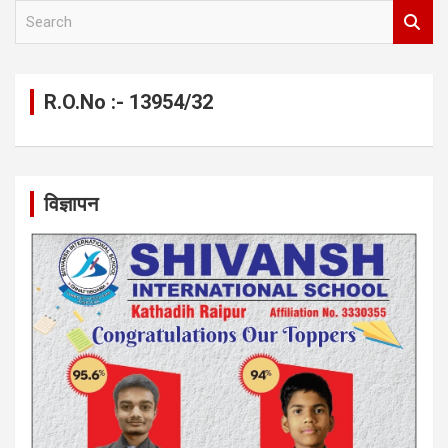
S
e
a
r
c
R.O.No :- 13954/32
h
विज्ञापन