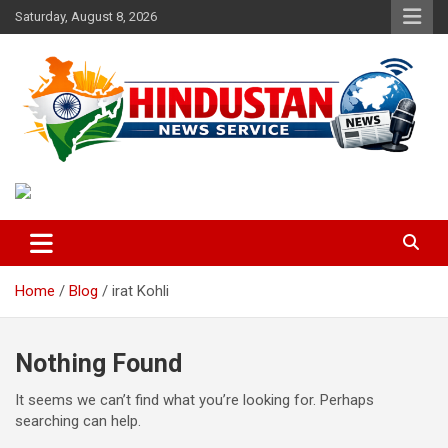
Skip
Saturday, August 8, 2026
to
content
Voice of the Nation
Hindustan News Service
Home
Blog
irat Kohli
Nothing Found
It seems we can’t find what you’re looking for. Perhaps
searching can help.