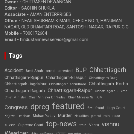
Owner -
CHITRASEN DEWANGAN
Editor -
SACHIN SHUKLA
Associate -
AMAN ENTERPRISES
Office -
NEAR SHUBHAM K MART, OFFICE NO. 1, HANUMAN
NAGAR, OLD DHAMTARI ROAD, SANTOSHI NAGAR, RAIPUR C.G.
Mobile -
7000172604
Email -
hindustannewsservice@gmail.com
Tags
Chhattisgarh
BJP
Accident
Amit Shah
arrested
arrest
Chhattisgarh-Bijapur
Chhattisgarh-Bilaspur
Chhattisgarh-Durg
Chhattisgarh-Korba
Chhattisgarh-Jagdalpur
Chhattisgarh-Kabirdham
Chhattisgarh-Raipur
Chhattisgarh-Raigarh
Chhattisgarh-Sukma
CM
Chief Minister
Chief Minister Dr. Yadav
Chief Minister Sai
featured
dprcg
Congress
High Court
fire
fraud
Murder
rape
Mohan Yadav
Naxalites
rain
Kejriwal
mohan
petrol
top-news
vishnu
Supreme Court
Vastu
suicide
train
Weather
भोपाल
रायपुर