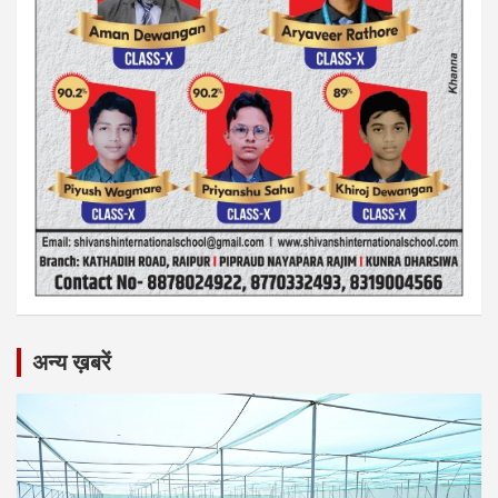
अन्य ख़बरें