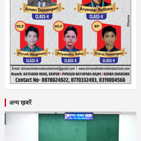
अन्य ख़बरें