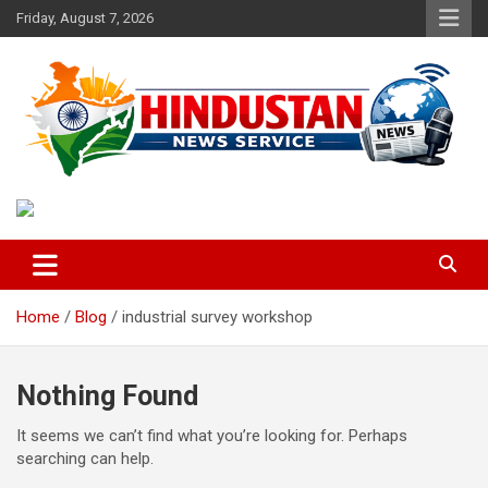
Skip
Friday, August 7, 2026
to
content
Voice of the Nation
Hindustan News Service
Home
Blog
industrial survey workshop
Nothing Found
It seems we can’t find what you’re looking for. Perhaps
searching can help.