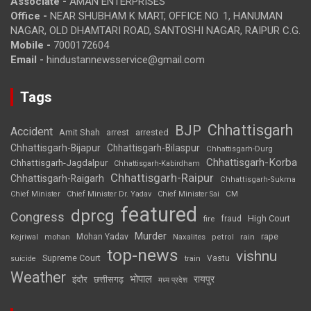
Associate -
AMAN ENTERPRISES
Office -
NEAR SHUBHAM K MART, OFFICE NO. 1, HANUMAN
NAGAR, OLD DHAMTARI ROAD, SANTOSHI NAGAR, RAIPUR C.G.
Mobile -
7000172604
Email -
hindustannewsservice@gmail.com
Tags
Chhattisgarh
BJP
Accident
Amit Shah
arrested
arrest
Chhattisgarh-Bijapur
Chhattisgarh-Bilaspur
Chhattisgarh-Durg
Chhattisgarh-Korba
Chhattisgarh-Jagdalpur
Chhattisgarh-Kabirdham
Chhattisgarh-Raipur
Chhattisgarh-Raigarh
Chhattisgarh-Sukma
CM
Chief Minister
Chief Minister Dr. Yadav
Chief Minister Sai
featured
dprcg
Congress
High Court
fire
fraud
Murder
rape
Mohan Yadav
Naxalites
rain
Kejriwal
mohan
petrol
top-news
vishnu
Supreme Court
Vastu
suicide
train
Weather
भोपाल
रायपुर
इंदौर
छत्तीसगढ़
मध्य प्रदेश