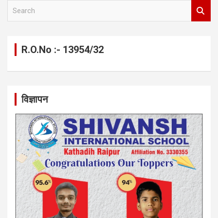
S
e
a
r
c
R.O.No :- 13954/32
h
विज्ञापन