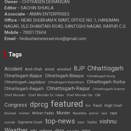
Owner -
CHITRASEN DEWANGAN
Editor -
SACHIN SHUKLA
Associate -
AMAN ENTERPRISES
Office -
NEAR SHUBHAM K MART, OFFICE NO. 1, HANUMAN
NAGAR, OLD DHAMTARI ROAD, SANTOSHI NAGAR, RAIPUR C.G.
Mobile -
7000172604
Email -
hindustannewsservice@gmail.com
Tags
Chhattisgarh
BJP
Accident
Amit Shah
arrested
arrest
Chhattisgarh-Bijapur
Chhattisgarh-Bilaspur
Chhattisgarh-Durg
Chhattisgarh-Korba
Chhattisgarh-Jagdalpur
Chhattisgarh-Kabirdham
Chhattisgarh-Raipur
Chhattisgarh-Raigarh
Chhattisgarh-Sukma
CM
Chief Minister
Chief Minister Dr. Yadav
Chief Minister Sai
featured
dprcg
Congress
High Court
fire
fraud
Murder
rape
Mohan Yadav
Naxalites
rain
Kejriwal
mohan
petrol
top-news
vishnu
Supreme Court
Vastu
suicide
train
Weather
भोपाल
रायपुर