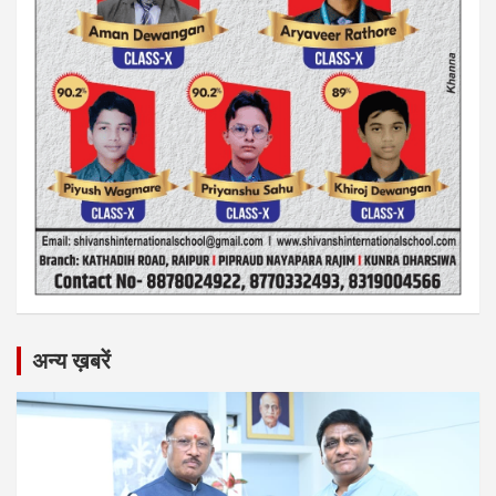
अन्य ख़बरें