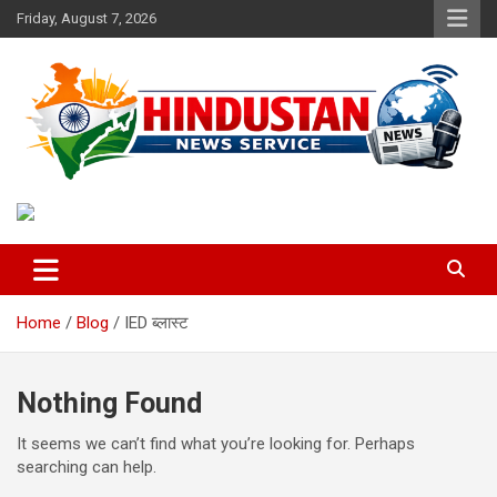
Skip
Friday, August 7, 2026
to
content
Voice of the Nation
Hindustan News Service
Home
Blog
IED ब्लास्ट
Nothing Found
It seems we can’t find what you’re looking for. Perhaps
searching can help.