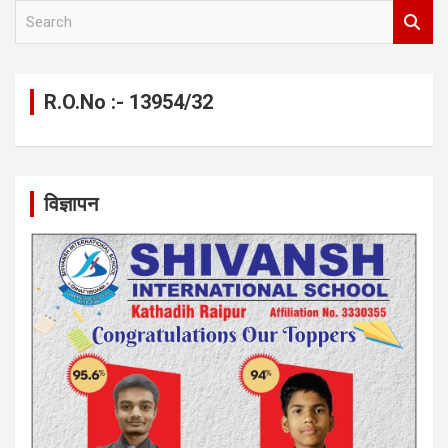
S
e
a
r
c
R.O.No :- 13954/32
h
विज्ञापन