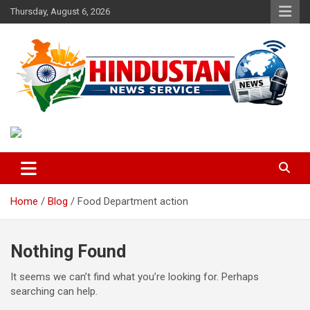
Skip
Thursday, August 6, 2026
to
content
Voice of the Nation
Hindustan News Service
Home
Blog
Food Department action
Nothing Found
It seems we can’t find what you’re looking for. Perhaps
searching can help.