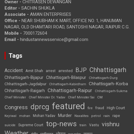
Owner -
CHITRASEN DEWANGAN
Editor -
SACHIN SHUKLA
Associate -
AMAN ENTERPRISES
Office -
NEAR SHUBHAM K MART, OFFICE NO. 1, HANUMAN
NAGAR, OLD DHAMTARI ROAD, SANTOSHI NAGAR, RAIPUR C.G.
Mobile -
7000172604
Email -
hindustannewsservice@gmail.com
Tags
Chhattisgarh
BJP
Accident
Amit Shah
arrested
arrest
Chhattisgarh-Bijapur
Chhattisgarh-Bilaspur
Chhattisgarh-Durg
Chhattisgarh-Korba
Chhattisgarh-Jagdalpur
Chhattisgarh-Kabirdham
Chhattisgarh-Raipur
Chhattisgarh-Raigarh
Chhattisgarh-Sukma
CM
Chief Minister
Chief Minister Dr. Yadav
Chief Minister Sai
featured
dprcg
Congress
High Court
fire
fraud
Murder
rape
Mohan Yadav
Naxalites
rain
Kejriwal
mohan
petrol
top-news
vishnu
Supreme Court
Vastu
suicide
train
Weather
भोपाल
रायपुर