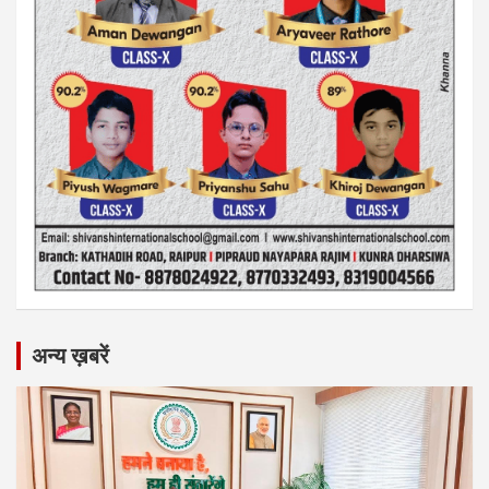
अन्य ख़बरें