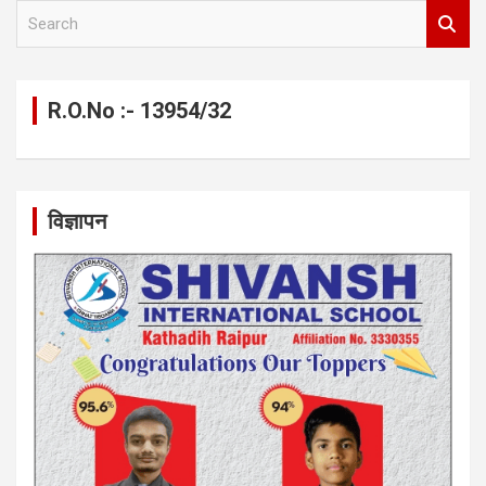
S
e
a
r
c
R.O.No :- 13954/32
h
विज्ञापन