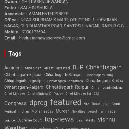
Owner -
CHITRASEN DEWANGAN
Editor -
SACHIN SHUKLA
Associate -
AMAN ENTERPRISES
Office -
NEAR SHUBHAM K MART, OFFICE NO. 1, HANUMAN
NAGAR, OLD DHAMTARI ROAD, SANTOSHI NAGAR, RAIPUR C.G.
Mobile -
7000172604
Email -
hindustannewsservice@gmail.com
Tags
Chhattisgarh
BJP
Accident
Amit Shah
arrested
arrest
Chhattisgarh-Bijapur
Chhattisgarh-Bilaspur
Chhattisgarh-Durg
Chhattisgarh-Korba
Chhattisgarh-Jagdalpur
Chhattisgarh-Kabirdham
Chhattisgarh-Raipur
Chhattisgarh-Raigarh
Chhattisgarh-Sukma
CM
Chief Minister
Chief Minister Dr. Yadav
Chief Minister Sai
featured
dprcg
Congress
High Court
fire
fraud
Murder
rape
Mohan Yadav
Naxalites
rain
Kejriwal
mohan
petrol
top-news
vishnu
Supreme Court
Vastu
suicide
train
Weather
भोपाल
रायपुर