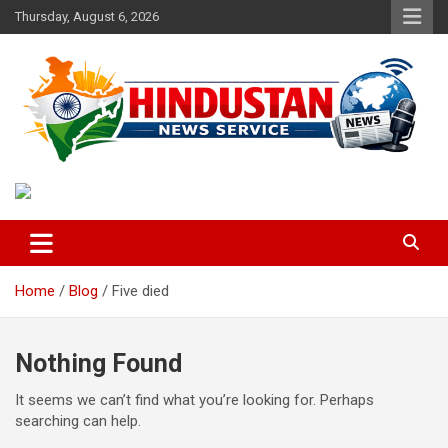
Skip
Thursday, August 6, 2026
to
content
Voice of the Nation
Hindustan News Service
Home
Blog
Five died
Nothing Found
It seems we can’t find what you’re looking for. Perhaps
searching can help.