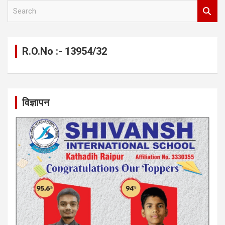
S
e
a
r
c
R.O.No :- 13954/32
h
विज्ञापन