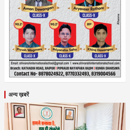
अन्य ख़बरें