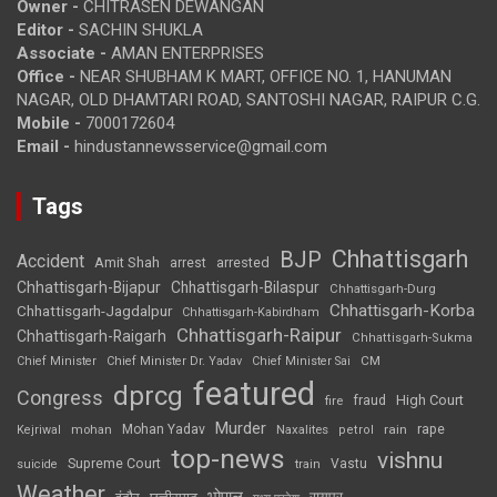
Owner -
CHITRASEN DEWANGAN
Editor -
SACHIN SHUKLA
Associate -
AMAN ENTERPRISES
Office -
NEAR SHUBHAM K MART, OFFICE NO. 1, HANUMAN
NAGAR, OLD DHAMTARI ROAD, SANTOSHI NAGAR, RAIPUR C.G.
Mobile -
7000172604
Email -
hindustannewsservice@gmail.com
Tags
Chhattisgarh
BJP
Accident
Amit Shah
arrested
arrest
Chhattisgarh-Bijapur
Chhattisgarh-Bilaspur
Chhattisgarh-Durg
Chhattisgarh-Korba
Chhattisgarh-Jagdalpur
Chhattisgarh-Kabirdham
Chhattisgarh-Raipur
Chhattisgarh-Raigarh
Chhattisgarh-Sukma
CM
Chief Minister
Chief Minister Dr. Yadav
Chief Minister Sai
featured
dprcg
Congress
High Court
fire
fraud
Murder
rape
Mohan Yadav
Naxalites
rain
Kejriwal
mohan
petrol
top-news
vishnu
Supreme Court
Vastu
suicide
train
Weather
भोपाल
रायपुर