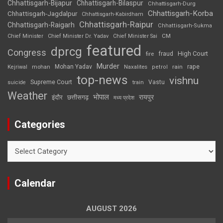
Chhattisgarh-Bijapur
Chhattisgarh-Bilaspur
Chhattisgarh-Durg
Chhattisgarh-Korba
Chhattisgarh-Jagdalpur
Chhattisgarh-Kabirdham
Chhattisgarh-Raipur
Chhattisgarh-Raigarh
Chhattisgarh-Sukma
CM
Chief Minister
Chief Minister Dr. Yadav
Chief Minister Sai
featured
dprcg
Congress
High Court
fire
fraud
Murder
rape
Mohan Yadav
Naxalites
rain
Kejriwal
mohan
petrol
top-news
vishnu
Supreme Court
Vastu
suicide
train
Weather
भोपाल
रायपुर
इंदौर
छत्तीसगढ़
मध्य प्रदेश
Categories
Categories
Calendar
AUGUST 2026