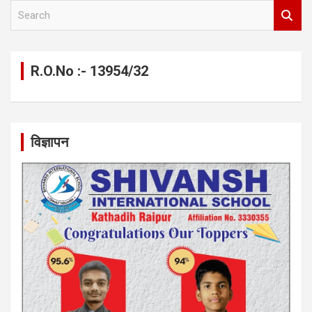
S
e
a
r
c
R.O.No :- 13954/32
h
विज्ञापन