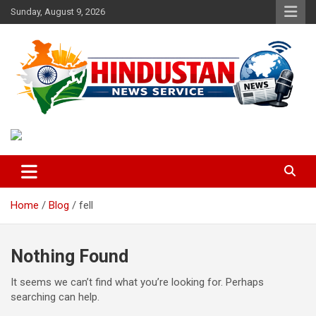
Skip
Sunday, August 9, 2026
to
content
Voice of the Nation
Hindustan News Service
Home
Blog
fell
Nothing Found
It seems we can’t find what you’re looking for. Perhaps
searching can help.